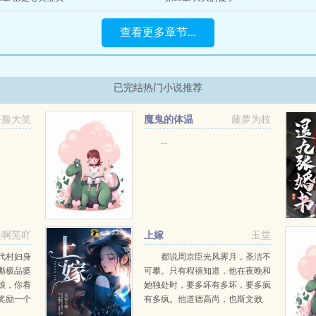
查看更多章节...
已完结热门小说推荐
捂脸大笑
魔鬼的体温
藤萝为枝
...
是啊芜吖
上嫁
玉堂
代村妇身
都说周京臣光风霁月，圣洁不
撕极品婆
可攀。只有程禧知道，他在夜晚和
娘，你看
她独处时，要多坏有多坏，要多疯
奖励一个
有多疯。他道德高尚，也斯文败
究出无色
类。他是周京臣，更是裙下臣。后