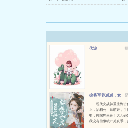
伏波
...
撩将军养崽崽，女
战神每天都想和离
现代女战神重生到古
上，治相公，逗萌娃，手
婆，脚踹狗皇帝！大儿砸
我没有偷懒哦叶芜真乖，
香香乖女儿娘，我成功研