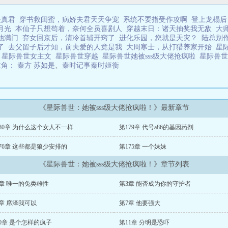
是真君
穿书救闺蜜，病娇夫君天天争宠
系统不要指受作攻啊
登上龙榻后
月光
本仙子只想苟着，奈何全员喜剧人
穿越末日：诸天抽奖我无敌
大
他满门
弃女回京后，清冷首辅开窍了
进化乐园，您就是天灾？
陆总别
了
去父留子后才知，前夫爱的人竟是我
大周寒士，从打猎养家开始
星
田
星际兽世女主文
星际兽世穿越
星际兽世她被sss级大佬抢疯啦
星际兽世
角： 秦方 苏如是
、
秦时记事秦时姬衡
《星际兽世：她被sss级大佬抢疯啦！》最新章节
80章 为什么这个女人不一样
第179章 代号a86的基因药剂
76章 这些都是狼少安排的
第175章 一个妹妹
《星际兽世：她被sss级大佬抢疯啦！》章节列表
2章 唯一的兔类雌性
第3章 能否成为你的守护者
章 席泽我可以
第7章 他要强大
0章 是个怎样的疯子
第11章 分明是恐吓