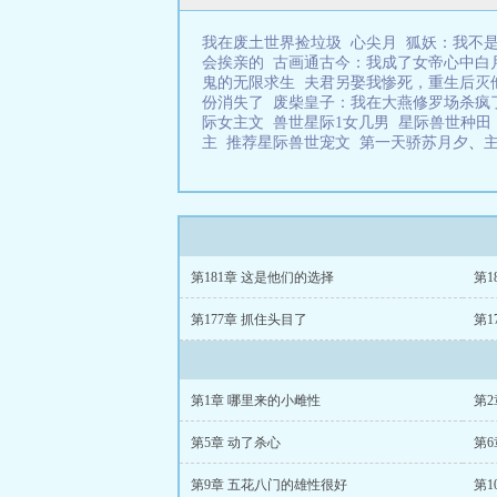
我在废土世界捡垃圾
心尖月
狐妖：我不
会挨亲的
古画通古今：我成了女帝心中白
鬼的无限求生
夫君另娶我惨死，重生后灭
份消失了
废柴皇子：我在大燕修罗场杀疯
际女主文
兽世星际1女几男
星际兽世种
主
推荐星际兽世宠文
第一天骄苏月夕
、
主
第181章 这是他们的选择
第1
第177章 抓住头目了
第1
第1章 哪里来的小雌性
第
第5章 动了杀心
第6
第9章 五花八门的雄性很好
第1