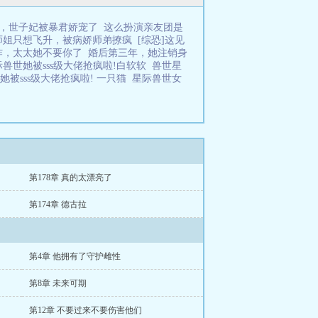
，世子妃被暴君娇宠了
这么扮演亲友团是
师姐只想飞升，被病娇师弟撩疯
[综恐]这见
作，太太她不要你了
婚后第三年，她注销身
际兽世她被sss级大佬抢疯啦!白软软
兽世星
她被sss级大佬抢疯啦! 一只猫
星际兽世女
第178章 真的太漂亮了
第174章 德古拉
第4章 他拥有了守护雌性
第8章 未来可期
第12章 不要过来不要伤害他们