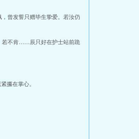
佩，曾发誓只赠毕生挚爱。若汝仍
。若不肯……辰只好在护士站前跪
紧紧攥在掌心。