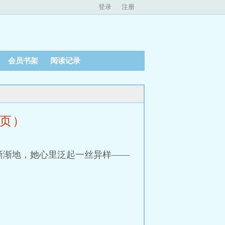
登录
注册
会员书架
阅读记录
1页）
渐渐地，她心里泛起一丝异样——