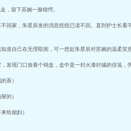
就走，留下苏婉一脸错愕。
班不回家，朱星辰发的消息统统已读不回。直到护士长看不
然知道自己在无理取闹，可一想起朱星辰对苏婉的温柔笑
家，发现门口放着个锦盒，盒中是一封火漆封缄的信笺，
喝的茶）
抽屉的）
将来给媳妇）