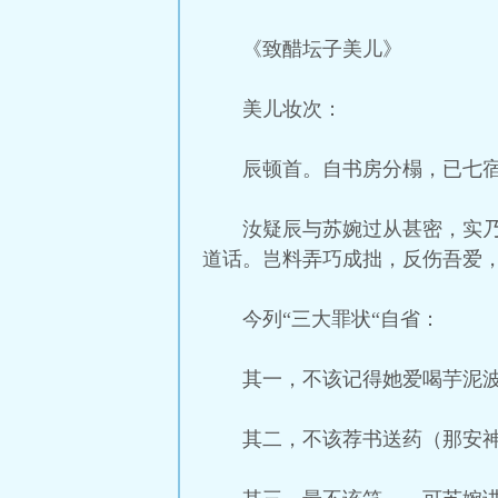
《致醋坛子美儿》
美儿妆次：
辰顿首。自书房分榻，已七
汝疑辰与苏婉过从甚密，实
道话。岂料弄巧成拙，反伤吾爱
今列“三大罪状“自省：
其一，不该记得她爱喝芋泥
其二，不该荐书送药（那安