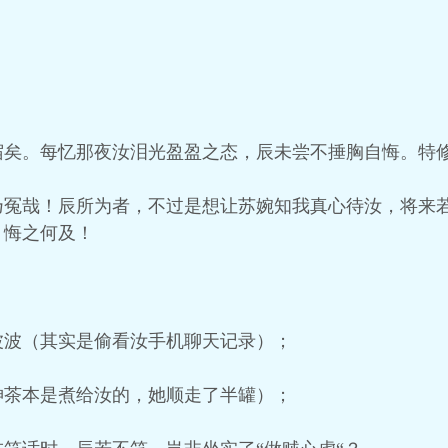
宿矣。每忆那夜汝泪光盈盈之态，辰未尝不捶胸自悔。特
乃冤哉！辰所为者，不过是想让苏婉知我真心待汝，将来
，悔之何及！
波波（其实是偷看汝手机聊天记录）；
神茶本是煮给汝的，她顺走了半罐）；