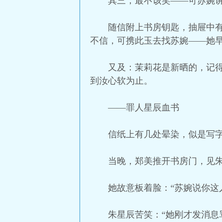
其三，最不该笑——可苏婉讲
随信附上书房钥匙，抽屉中
不信，可携此玉去找苏婉——她
又及：茉莉花是新晒的，记
到汝心软为止。
——罪人星辰血书
信纸上有几处晕染，似是写字
当晚，郑美推开书房门，见
她故意板着脸：“苏婉说你这
朱星辰苦笑：“她刚才发消息