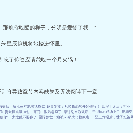
，“那晚你吃醋的样子，分明是爱惨了我。“
。朱星辰趁机将她搂进怀里。
别忘了你答应请我吃一个月火锅！“
否则将导致章节内容缺失及无法阅读下一章。
独美后，疯批三爷跪求我原谅
诡异复苏：从吸收怨气开始修行！
四岁小太后：打小
传
贵女拒当吸血包，寒门白眼狼急疯了
穿进副本游戏后，干掉boss成功上位
废柴皇
总别作，太太她不要你了
星际兽世：她被sss级大佬抢疯啦！
登上龙榻后，世子妃被