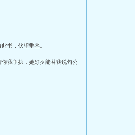
修此书，伏望垂鉴。
若你我争执，她好歹能替我说句公