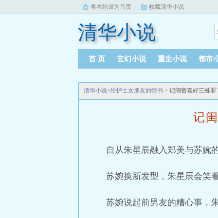
将本站设为首页
收藏清华小说
清华小说
首 页
玄幻小说
重生小说
都市
清华小说
>
给护士女朋友的情书
> 记闺密喜好三桩罪
记闺
自从朱星辰融入郑美与苏婉
苏婉换新发型，朱星辰会笑着
苏婉说起前男友的糟心事，