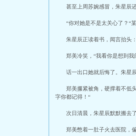
甚至上周苏婉感冒，朱星辰
“你对她是不是太关心了？“
朱星辰正读着书，闻言抬头：
郑美冷笑，“我看你是想到我
话一出口她就后悔了。朱星辰
郑美攥紧被角，硬撑着不低
字你都记得！“
次日清晨，朱星辰默默搬去
郑美憋着一肚子火去医院，偏