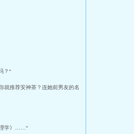
吗？“
你就推荐安神茶？连她前男友的名
理学》……“