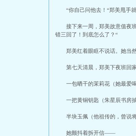
“你自己问他去！“郑美甩手
接下来一周，郑美故意值夜
错三回了！到底怎么了？“
郑美红着眼眶不说话。她当
第七天清晨，郑美下夜班回
一包晒干的茉莉花（她最爱
一把黄铜钥匙（朱星辰书房
半块玉佩（他祖传的，曾说
她颤抖着拆开信——