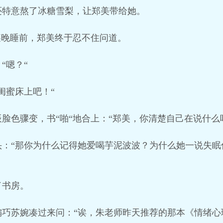
还特意熬了冰糖雪梨，让郑美带给她。
某晚睡前，郑美终于忍不住问道。
“嗯？“
闺蜜床上吧！“
脸色骤变，书“啪“地合上：“郑美，你清楚自己在说什么
头：“那你为什么记得她爱喝芋泥波波？为什么她一说失眠
了书房。
巧苏婉凑过来问：“诶，朱老师昨天推荐的那本《情绪心