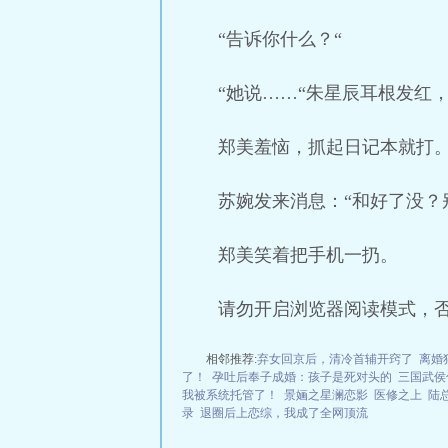
“告诉你什么？“
“她说……“朱星辰耳根发红
郑美羞恼，抓起日记本就打
苏婉发来消息：“和好了没？
郑美笑着把手机一扔。
请勿开启浏览器阅读模式，
相邻推荐:
弃女回京后，清冷首辅开窍了
离婚
了！
孕吐后奉子成婚：孩子是死对头的
三国武侯
我被系统托管了！
景婳之星澜恋影
医修之上
陆
录
退圈后上恋综，我成了全网顶流