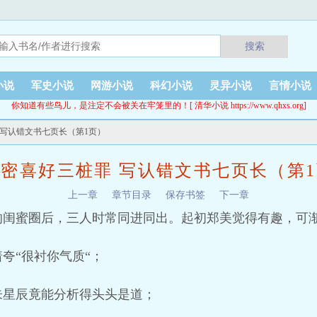
搜索
小说
军史小说
网游小说
科幻小说
灵异小说
言情小说
你知道有些鸟儿，是注定不会被关在牢笼里的！[ 清华小说 https://www.qhxs.org]
 写认错文书七页长（第1页）
密喜好三桩罪 写认错文书七页长（第
上一章
章节目录
保存书签
下一章
的闺蜜圈后，三人时常同进同出。起初郑美觉得有趣，可
夸“很衬你气质“；
朱星辰竟能分析得头头是道；