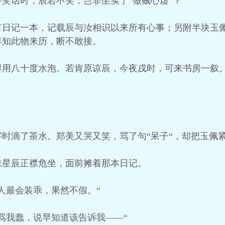
笑话时，辰若不笑，岂非坐实了“做贼心虚“？
有日记一本，记载辰与汝相识以来所有心事；另附半块玉
早知此物来历，断不敢接。
得用八十度水泡。若肯原谅辰，今夜戌时，可来书房一叙
时滴了茶水。郑美又哭又笑，骂了句“呆子“，却把玉佩
朱星辰正襟危坐，面前摊着那本日记。
人最会装乖，果然不假。“
骂我蠢，说早知道该告诉我——“