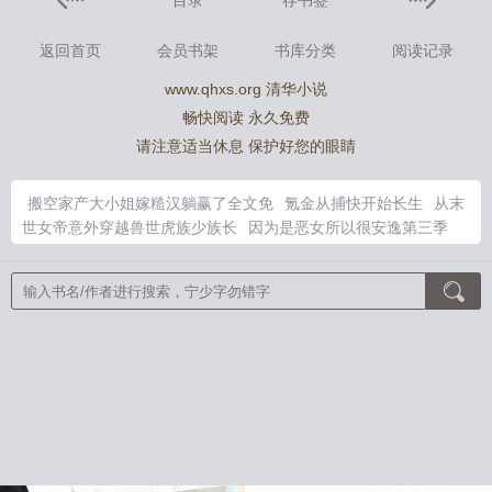
目录
存书签
返回首页
会员书架
书库分类
阅读记录
www.qhxs.org 清华小说
畅快阅读 永久免费
请注意适当休息 保护好您的眼睛
搬空家产大小姐嫁糙汉躺赢了全文免
氪金从捕快开始长生
从末
世女帝意外穿越兽世虎族少族长
因为是恶女所以很安逸第三季
穿越穿越到异界天地初开的
搬空全家资本家小姐携家产海岛随君
取有言
餐馆通万界我赚10个亿很合理吧二谦
末世最强穿越到架
空朝代最后成为女帝
穿书后只想当娇妻by咬玉txt云盘
氪命修行
长生从锦
苏悦苏悦全文免费阅读
氪命升级我长生
穿越到异界开
店的
南柯梦意思是什么
搬空家产去港城撩成大佬心尖宠
陈伤
by回南雀二胎掉了吗
傅语漹
搬空家产资本家小姐去海岛寻夫短
剧免费观看
穿书后只想当娇妻咬玉最新章节更新
囚爱亿万总裁
的逃妻
误入婚途
文娱：女尊世界的大明星
抗日：功德系统，打
造一个合成旅
RPG，但木叶村物语
高武：我有十个物品栏
仙
路诛魔
穿成病弱美人，深陷前任修罗场
全车黑科技，保时捷拿