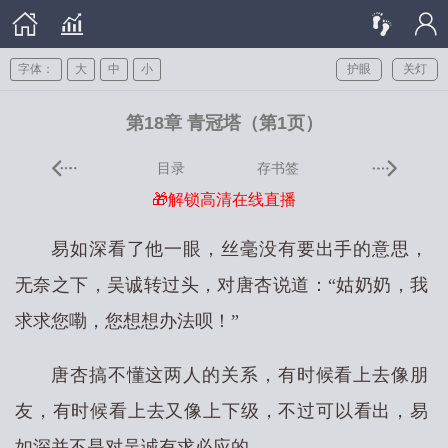
字体：
大
中
小
护眼
关灯
第18章 青冠塔（第1页）
目录
存书签
🎁解锁高清在线直播
易如深看了他一眼，丝毫没有要出手的意思，
无奈之下，吴诚转过头，对唐杏说道：“姑奶奶，我
求求您嘞，您想想办法呗！”
唐杏搞不懂这两人的关系，有时候看上去像朋
友，有时候看上去又像上下级，不过可以看出，易
如深并不是对吴诚有求必应的。