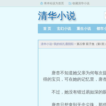
将本站设为首页
收藏清华小说
清华小说
首 页
玄幻小说
重生小说
都市
清华小说
>
我的纸扎通阴阳
> 第22章 双子煞（第1页
唐杏不知道她父亲为何每次
得的宝贝，可在她的记忆里，唐
不过，她没有错过易如深的
唐杏只想拿到无念尘珠，那