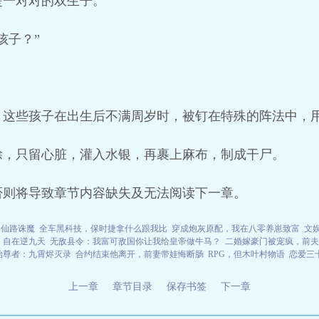
是一对对的双生子。
孩子？”
，这些孩子在出生后不满周岁时，被钉在特殊的阵法中，
除，只留心脏，灌入水银，再裹上麻布，制成干尸。
否则将导致章节内容缺失及无法阅读下一章。
仙路诛魔
全车黑科技，保时捷拿什么跟我比
穿成炮灰原配，我在八零养崽致富
文
自在逆九天
无敌县令：我富可敌国你让我给皇帝做牛马？
二婚嫁豪门被宠疯，前夫
始尊者：九霄烬灭录
合约结束他离开，前妻带娃悔断肠
RPG，但木叶村物语
恋爱三
上一章
章节目录
保存书签
下一章