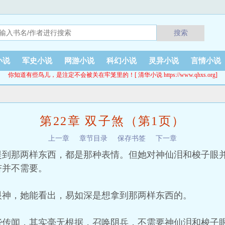
搜索
小说
军史小说
网游小说
科幻小说
灵异小说
言情小说
你知道有些鸟儿，是注定不会被关在牢笼里的！[ 清华小说 https://www.qhxs.org]
）
第22章 双子煞（第1页）
上一章
章节目录
保存书签
下一章
提到那两样东西，都是那种表情。但她对神仙泪和梭子眼
杏并不需要。
眼神，她能看出，易如深是想拿到那两样东西的。
些传闻，其实毫无根据，召唤阴兵，不需要神仙泪和梭子