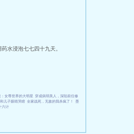
用药水浸泡七七四十九天。
娱：女尊世界的大明星
穿成病弱美人，深陷前任修
和儿子眼睛哭瞎
全家战死，无敌的我杀疯了！
墨
十六计