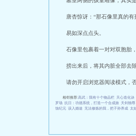
墓室两侧的孩童雕像，其实
唐杏惊讶：“那石像里真的有
易如深点点头。
石像里包裹着一对对双胞胎
捞出来后，将其内脏全部去
请勿开启浏览器阅读模式，
相邻推荐:
高武：我有十个物品栏
天心造化诀
罗场
抗日：功德系统，打造一个合成旅
天剑独尊
蚀纪元
误入婚途
无法修炼的我，把子孙养成
太