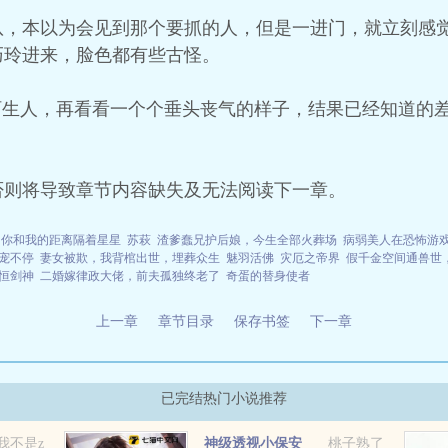
队，本以为会见到那个要抓的人，但是一进门，就立刻感
巧玲进来，脸色都有些古怪。
陌生人，再看看一个个垂头丧气的样子，结果已经知道的
否则将导致章节内容缺失及无法阅读下一章。
你和我的距离隔着星星
苏萩
渣爹蠢兄护后娘，今生全部火葬场
病弱美人在恐怖游
宠不停
妻女被欺，我背棺出世，埋葬众生
魅羽活佛
灾厄之帝界
假千金空间通兽世
恒剑神
二婚嫁律政大佬，前夫孤独终老了
奇蛋的替身使者
上一章
章节目录
保存书签
下一章
已完结热门小说推荐
我不是z
神级透视小保安
桃子熟了