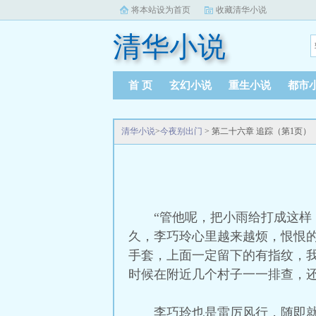
将本站设为首页
收藏清华小说
清华小说
首 页
玄幻小说
重生小说
都市
清华小说
>
今夜别出门
> 第二十六章 追踪（第1页）
“管他呢，把小雨给打成这样
久，李巧玲心里越来越烦，恨恨
手套，上面一定留下的有指纹，
时候在附近几个村子一一排查，还
李巧玲也是雷厉风行，随即