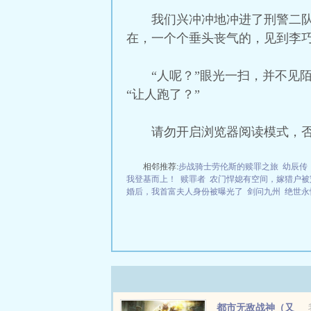
我们兴冲冲地冲进了刑警二
在，一个个垂头丧气的，见到李
“人呢？”眼光一扫，并不见
“让人跑了？”
请勿开启浏览器阅读模式，
相邻推荐:
步战骑士劳伦斯的赎罪之旅
幼辰传
我登基而上！
赎罪者
农门悍媳有空间，嫁猎户被
婚后，我首富夫人身份被曝光了
剑问九州
绝世永
都市无敌战神（又