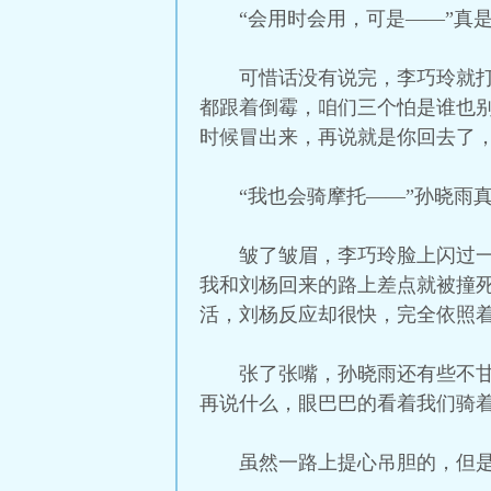
“会用时会用，可是——”真
可惜话没有说完，李巧玲就
都跟着倒霉，咱们三个怕是谁也
时候冒出来，再说就是你回去了，
“我也会骑摩托——”孙晓雨
皱了皱眉，李巧玲脸上闪过
我和刘杨回来的路上差点就被撞
活，刘杨反应却很快，完全依照着
张了张嘴，孙晓雨还有些不
再说什么，眼巴巴的看着我们骑
虽然一路上提心吊胆的，但