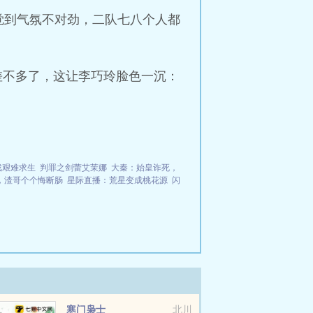
觉到气氛不对劲，二队七八个人都
差不多了，这让李巧玲脸色一沉：
戏艰难求生
判罪之剑蕾艾茉娜
大秦：始皇诈死，
，渣哥个个悔断肠
星际直播：荒星变成桃花源
闪
寒门枭士
北川