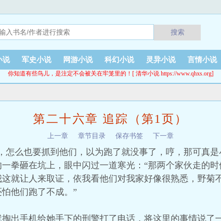
搜索
小说
军史小说
网游小说
科幻小说
灵异小说
言情小说
你知道有些鸟儿，是注定不会被关在牢笼里的！[ 清华小说 https://www.qhxs.org]
第二十六章 追踪（第1页）
上一章
章节目录
保存书签
下一章
，怎么也要抓到他们，以为跑了就没事了，哼，那可真是
的一拳砸在坑上，眼中闪过一道寒光：“那两个家伙走的时
我这就让人来取证，依我看他们对我家好像很熟悉，野菊
怕他们跑了不成。”
就掏出手机给她手下的刑警打了电话，将这里的事情说了