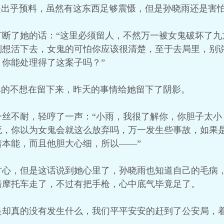
是出乎预料，虽然有这东西足够震慑，但是孙晓雨还是害
打断了她的话：“这里必须留人，不然万一被女鬼破坏了九
别想活下去，女鬼的可怕你应该很清楚，至于去局里，别
你能处理得了这案子吗？”
真的不想在留下来，昨天的事情给她留下了阴影。
一丝不耐，轻哼了一声：“小雨，我很了解你，你胆子太小
死，你以为女鬼会就这么放弃吗，万一发生些事故，如果
本能，而且他胆大心细，所以——”
甘心，但是这话说到她心里了，孙晓雨也知道自己的毛病
着摩托车走了，不过有把手枪，心中底气毕竟足了。
是却真的没有发生什么，我们平平安安的赶到了公安局，