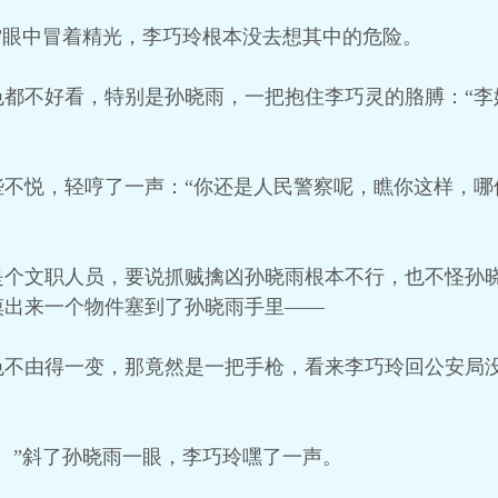
”眼中冒着精光，李巧玲根本没去想其中的危险。
色都不好看，特别是孙晓雨，一把抱住李巧灵的胳膊：“李
些不悦，轻哼了一声：“你还是人民警察呢，瞧你这样，哪
是个文职人员，要说抓贼擒凶孙晓雨根本不行，也不怪孙
摸出来一个物件塞到了孙晓雨手里——
色不由得一变，那竟然是一把手枪，看来李巧玲回公安局
。”斜了孙晓雨一眼，李巧玲嘿了一声。