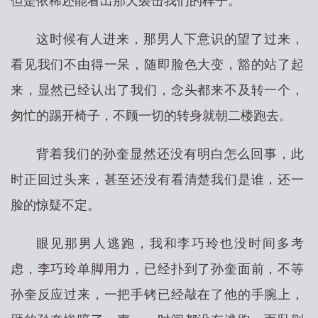
但是依稀还能看出那天袭击我们的样子。
这时候有人进来，那男人下意识的望了过来，
看见我们不由得一呆，随即脸色大变，豁的站了起
来，显然已经认出了我们，念头都来不及转一个，
匆忙的踢开椅子，不顾一切的转身就朝二楼跑去。
背着我们的孙奎显然还没有明白怎么回事，此
时正回过头来，甚至还没有看清楚我们是谁，还一
脸的惊疑不定。
眼见那男人逃跑，我和李巧玲也没时间多考
虑，李巧玲单脚用力，已经扑到了孙奎面前，不等
孙奎反应过来，一把手铐已经敲在了他的手腕上，