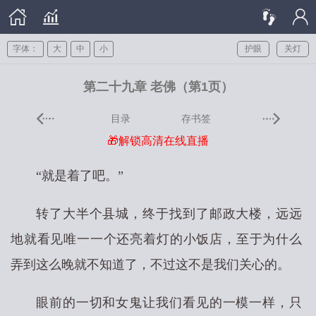
字体：
大
中
小
护眼
关灯
第二十九章 老佛（第1页）
目录
存书签
🎁解锁高清在线直播
“就是着了吧。”
转了大半个县城，终于找到了邮政大楼，远远
地就看见唯一一个还亮着灯的小饭店，至于为什么
弄到这么晚就不知道了，不过这不是我们关心的。
眼前的一切和女鬼让我们看见的一模一样，只