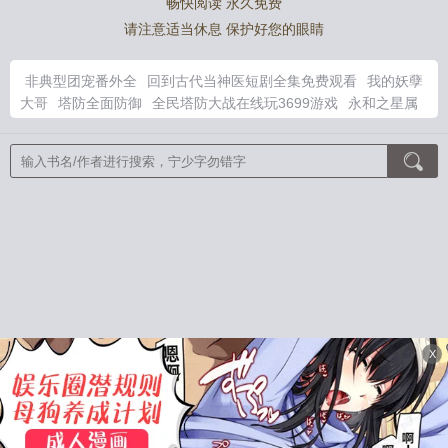
畅快阅读 永久免费
请注意适当休息 保护好您的眼睛
非典型团宠番外全
回到古代当神医短剧全集免费观看
我的妖孽
大哥
塔防全面防御
全民塔防大战在线玩3699游戏
永和之星属
于哪个社区
回到古代当匠神最新章节txt
八零玄学破案
永和门
在哪里
从前有一个故事插画
永和路是哪个区
非典型团宠by风
入松鼠全文免费阅读
咸鱼外室躺平日常TXT最新章节列
全民塔
防抵抗万亿亿
我闭关老祖签到三千年
八零玄学破案警局全本免
费阅读
八零玄学破案警局免费阅读全文
穿越八零港娱之万人迷
人美为患全文TXT
永和隧道最新进展
农门悍媳有空间，嫁猎户
被宠不停
渣爹蠢兄护后娘，今生全部火葬场
步战骑士劳伦斯的
赎罪之旅
闪婚后，我首富夫人身份被曝光了
绝世永恒剑神
大
秦：始皇诈死，我登基而上！
判罪之剑蕾艾茉娜
灾厄之帝界
病
弱美人在恐怖游戏艰难求生
魅羽活佛
假千金空间通兽世，渣哥
个个悔断肠
星际直播：荒星变成桃花源
妻女被欺，我背棺出
X
世，埋葬众生
奇蛋的替身使者
苏萩
二婚嫁律政大佬，前夫孤独
终老了
幼辰传
剑问九州
你和我的距离隔着星星
赎罪者