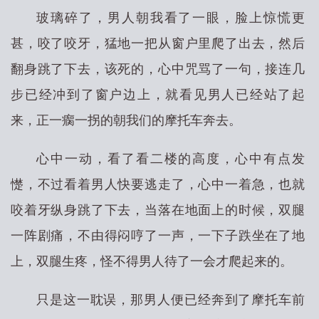
玻璃碎了，男人朝我看了一眼，脸上惊慌更
甚，咬了咬牙，猛地一把从窗户里爬了出去，然后
翻身跳了下去，该死的，心中咒骂了一句，接连几
步已经冲到了窗户边上，就看见男人已经站了起
来，正一瘸一拐的朝我们的摩托车奔去。
心中一动，看了看二楼的高度，心中有点发
憷，不过看着男人快要逃走了，心中一着急，也就
咬着牙纵身跳了下去，当落在地面上的时候，双腿
一阵剧痛，不由得闷哼了一声，一下子跌坐在了地
上，双腿生疼，怪不得男人待了一会才爬起来的。
只是这一耽误，那男人便已经奔到了摩托车前