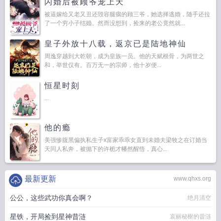
闪婚后被顾爷宠上天
被逼嫁给又老又丑还毁容腿瘸的顾三爷，她选择逃婚，随手还拉
了一个穷小子结婚。然而没想到，捡来的老公竟然就...
皇子外放十八载，返京已是陆地神仙
周逸穿越到大乾朝，成为皇族一员。他的天赋根骨，为两世之
和，举世仅有。百万无一的宗师，他十岁便...
恒星时刻
...
他的瘾
美强惨腹黑偏执私生子x富家乖乖女直到未婚夫梁牧之在订婚当
天同人私奔，被抛下的许栀才幡然醒悟，真心...
最新更新
www.qhxs.org
公公，这些武功你真会啊？
绝月清空
星铁，开局捡到星神昔涟
哀丽秘榭的昔涟