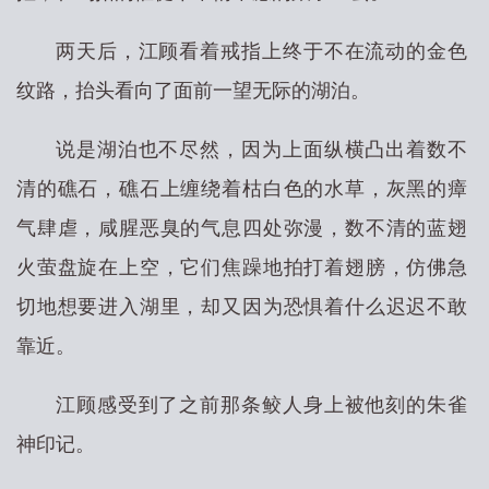
两天后，江顾看着戒指上终于不在流动的金色
纹路，抬头看向了面前一望无际的湖泊。
说是湖泊也不尽然，因为上面纵横凸出着数不
清的礁石，礁石上缠绕着枯白色的水草，灰黑的瘴
气肆虐，咸腥恶臭的气息四处弥漫，数不清的蓝翅
火萤盘旋在上空，它们焦躁地拍打着翅膀，仿佛急
切地想要进入湖里，却又因为恐惧着什么迟迟不敢
靠近。
江顾感受到了之前那条鲛人身上被他刻的朱雀
神印记。