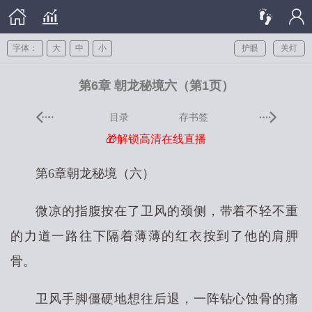
字体：
大
中
小
护眼
关灯
第6章 朝龙秘境六（第1页）
目录
存书签
🎁解锁高清在线直播
第6章朝龙秘境（六）
微凉的指腹按在了卫风的颈侧，带着不轻不重
的力道一路往下隔着薄薄的红衣按到了他的肩胛
骨。
卫风手脚僵硬地想往后退，一阵钻心蚀骨的痛