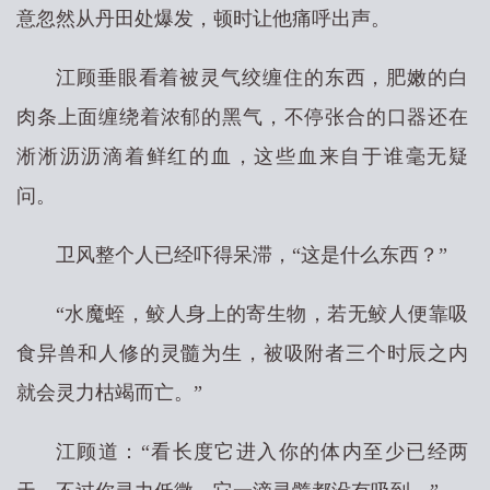
意忽然从丹田处爆发，顿时让他痛呼出声。
江顾垂眼看着被灵气绞缠住的东西，肥嫩的白
肉条上面缠绕着浓郁的黑气，不停张合的口器还在
淅淅沥沥滴着鲜红的血，这些血来自于谁毫无疑
问。
卫风整个人已经吓得呆滞，“这是什么东西？”
“水魔蛭，鲛人身上的寄生物，若无鲛人便靠吸
食异兽和人修的灵髓为生，被吸附者三个时辰之内
就会灵力枯竭而亡。”
江顾道：“看长度它进入你的体内至少已经两