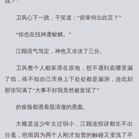
我？”
卫风心下一跳，干笑道：“前辈何出此言？”
“你也在找神鸢鲛鳞。”
江顾语气笃定，神色又冷淡了三分。
卫风整个人都呆滞在原地，想不通到底哪里漏
了馅，殊不知自己浑身上下处处都是漏洞，连此刻
那张写满了“大事不好我竟然被发现了”
的俊脸都透着股清澈的愚蠢。
大概是这少年太过弱小，江顾连惊讶都生不出
分毫，疤痕因为两个人刚才短暂的触碰又变浅了不