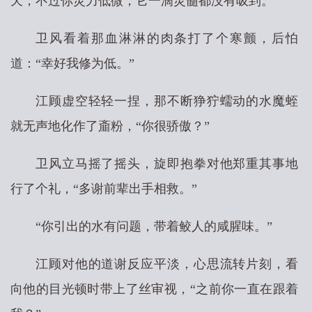
天，不过你灵力低微，它一滴灵髓都没有吸到。”
卫风看着那血淋淋的肉条打了个寒颤，后怕
道：“幸好我修为低。”
江顾虚空轻轻一捏，那不断狰狞蠕动的水魔蛭
就无声地化作了齑粉，“你很骄傲？”
卫风立马摇了摇头，旋即抱拳对他郑重其事地
行了个礼，“多谢前辈出手相救。”
“你引出的水有问题，带着鲛人的咸腥味。”
江顾对他的道谢反应平淡，心思流转片刻，看
向他的目光顿时带上了丝审视，“之前你一直在跟着