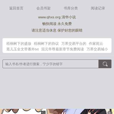
返回首页
会员书架
书库分类
阅读记录
www.qhxs.org 清华小说
畅快阅读 永久免费
请注意适当休息 保护好您的眼睛
梧桐树下的盛放
梧桐树下的协议
万界交易平台的
作家苑云
蔫儿玉全文带番外txt
混元帝尊最新章节免费阅读
万界交易城小
强
万界交易大全
顾青凰陆渊水说
四合院溃兵临门
京欲难逃
禁欲上司心尖宠短剧免费观看全集
重生后贵女专打脸
四合院众
禽兽塌房我躺平血赚
小撩精超野TXT
混元帝尊全文免费阅读
余
幼薇免费阅读
女主叫余幼薇
陆渊顾青凰正版
江岩余幼薇
陌上
花开满时
辞金枝
触手怪她只想生存
魏晋干饭人
凤归朝
因为
手抖就全点美貌值了［无限］
双璧
再少年
在诡异世界变成蜘蛛
精
路人他竟是灭世boss
幸臣
祝姑娘今天掉坑了没
娇珠映玉
岁岁平安
予龙一杯蜂蜜酒
小怪物，你走错片场了！
满级大佬
误入无限游戏后
鬼怪游乐场[无限]
大设定师
雪落潮吻夜