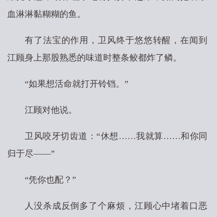
血淋淋黏糊糊的鱼。
有了法宝的作用，卫风终于悠悠转醒，在闻到
江顾身上那股熟悉的味道时整条鲛都炸了鳞。
“如果想活命就打开铃铛。”
江顾对他说。
卫风咬牙切齿道：“休想……我就算……和你同
归于尽——”
“凭你也配？”
人没杀成反倒多了个麻烦，江顾心中堵着口恶