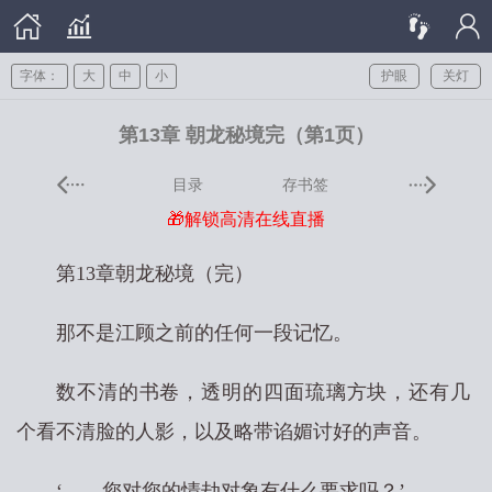
字体：
大
中
小
护眼
关灯
第13章 朝龙秘境完（第1页）
目录
存书签
🎁解锁高清在线直播
第13章朝龙秘境（完）
那不是江顾之前的任何一段记忆。
数不清的书卷，透明的四面琉璃方块，还有几
个看不清脸的人影，以及略带谄媚讨好的声音。
‘……您对您的情劫对象有什么要求吗？’