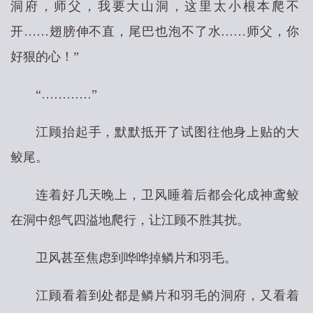
洞府，师父，我要大山洞，这里太小根本爬不
开……翅膀伸不直，尾巴也泡不了水……师父，你
好狠的心！”
“…………”
江顾抬起手，默默抵开了试图往他身上贴的大
鲛尾。
连着好几天晚上，卫风睡着后都会化成神鸢鲛
在洞中怨气四溢地爬行，让江顾不胜其扰。
卫风甚至焦虑到哗哗掉鳞片和羽毛。
江顾看着到处都是鳞片和羽毛的洞府，又看着