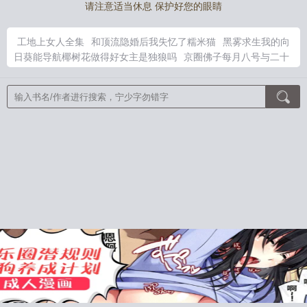
请注意适当休息 保护好您的眼睛
工地上女人全集
和顶流隐婚后我失忆了糯米猫
黑雾求生我的向
日葵能导航椰树花做得好女主是独狼吗
京圈佛子每月八号与二十
四号
和顶流隐婚之后by芒
京圈佛子为什么火
和顶流隐婚以后
番外txt芒厘 百度
工地上的女人小芹免费阅读
柳比歇夫时间记录
法
工地女工免费阅读
京圈佛子代表人物
京圈佛子梗怎么来的
笙声不息歌曲
工地女人完整版
京圈佛子他妈出价1个亿 求我把
佛子
失忆后和阴湿绿茶夫君大结局
笙声不息hl
倪雾裴淮聿免费
阅读10
终结者2反派
工地女人全集免费阅读
幸臣
魏晋干饭人
祝姑娘今天掉坑了没
再少年
雪落潮吻夜
辞金枝
陌上花开满
时
双璧
大设定师
路人他竟是灭世boss
触手怪她只想生存
凤
归朝
在诡异世界变成蜘蛛精
鬼怪游乐场[无限]
予龙一杯蜂蜜酒
岁岁平安
娇珠映玉
小怪物，你走错片场了！
因为手抖就全点
美貌值了［无限］
满级大佬误入无限游戏后