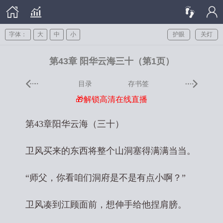
字体：
大
中
小
护眼
关灯
第43章 阳华云海三十（第1页）
目录
存书签
🎁解锁高清在线直播
第43章阳华云海（三十）
卫风买来的东西将整个山洞塞得满满当当。
“师父，你看咱们洞府是不是有点小啊？”
卫风凑到江顾面前，想伸手给他捏肩膀。