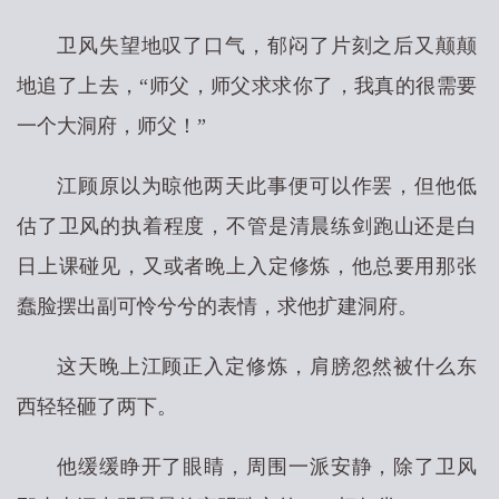
卫风失望地叹了口气，郁闷了片刻之后又颠颠
地追了上去，“师父，师父求求你了，我真的很需要
一个大洞府，师父！”
江顾原以为晾他两天此事便可以作罢，但他低
估了卫风的执着程度，不管是清晨练剑跑山还是白
日上课碰见，又或者晚上入定修炼，他总要用那张
蠢脸摆出副可怜兮兮的表情，求他扩建洞府。
这天晚上江顾正入定修炼，肩膀忽然被什么东
西轻轻砸了两下。
他缓缓睁开了眼睛，周围一派安静，除了卫风