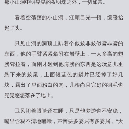
那小山洞中明晃晃的夜明珠之外，一切如常。
看着空荡荡的小山洞，江顾目光一顿，缓缓抬
起了头。
只见山洞的洞顶上趴着个似鲛非鲛似鸢非鸢的
东西，他的手臂紧紧攀附在岩壁上，一人多高的翅
膀耷拉着，而刚才砸到他肩膀的东西是这玩意儿垂
悬下来的鲛尾，上面银蓝色的鳞片已经掉了好几
块，露出了里面粉白的肉，几根尚且完好的羽毛也
晃晃悠悠落在了地上。
卫风闭着眼睛还在睡，只是他梦游也不安稳，
嘴里含糊不清地嘟囔，声音要多委屈有多委屈，“大