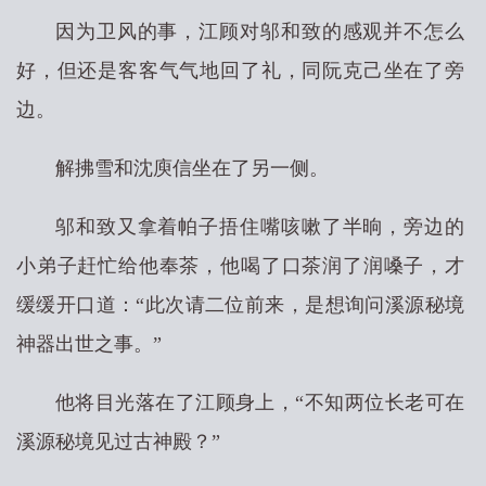
因为卫风的事，江顾对邬和致的感观并不怎么
好，但还是客客气气地回了礼，同阮克己坐在了旁
边。
解拂雪和沈庾信坐在了另一侧。
邬和致又拿着帕子捂住嘴咳嗽了半晌，旁边的
小弟子赶忙给他奉茶，他喝了口茶润了润嗓子，才
缓缓开口道：“此次请二位前来，是想询问溪源秘境
神器出世之事。”
他将目光落在了江顾身上，“不知两位长老可在
溪源秘境见过古神殿？”