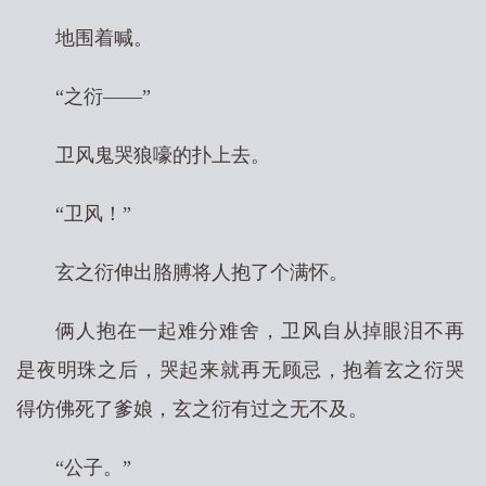
地围着喊。
“之衍——”
卫风鬼哭狼嚎的扑上去。
“卫风！”
玄之衍伸出胳膊将人抱了个满怀。
俩人抱在一起难分难舍，卫风自从掉眼泪不再
是夜明珠之后，哭起来就再无顾忌，抱着玄之衍哭
得仿佛死了爹娘，玄之衍有过之无不及。
“公子。”