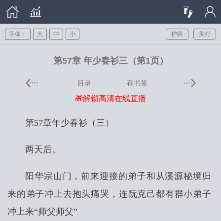
字体：
大
中
小
护眼
关灯
第57章 年少春衫三（第1页）
目录
存书签
🎁解锁高清在线直播
第57章年少春衫（三）
两天后。
阳华宗山门，前来迎接的弟子和从溪源秘境归
来的弟子冲上去抱头痛哭，连阮克己都有群小弟子
冲上来“师父师父”