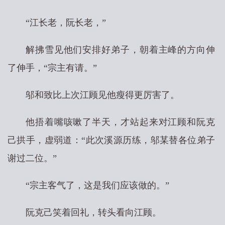
“江长老，阮长老，”
解拂雪见他们安排好弟子，朝着主峰的方向伸
了伸手，“宗主有请。”
邬和致比上次江顾见他瘦得更厉害了。
他捂着嘴咳嗽了半天，才站起来对江顾和阮克
己拱手，虚弱道：“此次溪源历练，邬某替各位弟子
谢过二位。”
“宗主客气了，这是我们应该做的。”
阮克己笑着回礼，转头看向江顾。