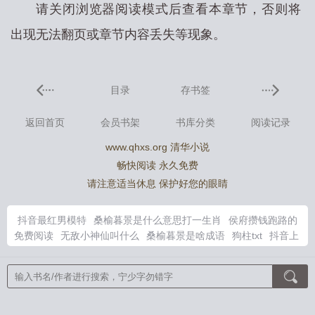
请关闭浏览器阅读模式后查看本章节，否则将
出现无法翻页或章节内容丢失等现象。
目录
存书签
返回首页
会员书架
书库分类
阅读记录
www.qhxs.org 清华小说
畅快阅读 永久免费
请注意适当休息 保护好您的眼睛
抖音最红男模特
桑榆暮景是什么意思打一生肖
侯府攒钱跑路的
免费阅读
无敌小神仙叫什么
桑榆暮景是啥成语
狗柱txt
抖音上
面男模叫什么
无敌神医杨小天最新章节
桑榆暮瑾
无敌神医杨小
天笔趣阁最新更新
抖音男模有前途吗怎么样
千金被无情赶出豪
门百度
千金被无情赶出豪门她下乡了
穿成炮灰后我成了黑月光
最新章节更
重生回到退婚前pan
千金被无情赶出豪门下乡了
抖
音很火的男模特
狗柱作品txt
千金被无情赶出豪门txt资源链
重