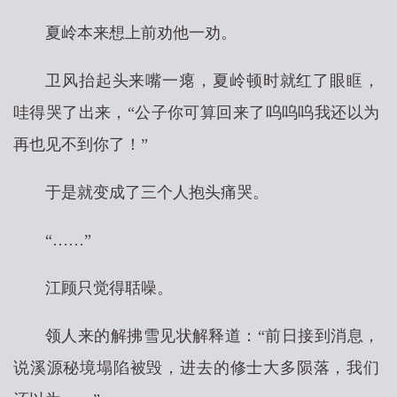
夏岭本来想上前劝他一劝。
卫风抬起头来嘴一瘪，夏岭顿时就红了眼眶，
哇得哭了出来，“公子你可算回来了呜呜呜我还以为
再也见不到你了！”
于是就变成了三个人抱头痛哭。
“……”
江顾只觉得聒噪。
领人来的解拂雪见状解释道：“前日接到消息，
说溪源秘境塌陷被毁，进去的修士大多陨落，我们