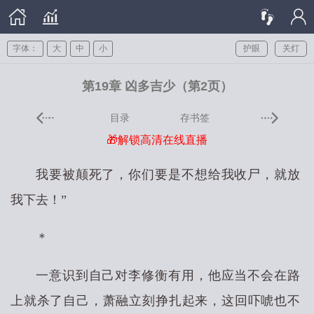
字体：
大
中
小
护眼
关灯
第19章 凶多吉少（第2页）
目录
存书签
🎁解锁高清在线直播
我要被颠死了，你们要是不想给我收尸，就放
我下去！”
＊
一意识到自己对李修衡有用，他应当不会在路
上就杀了自己，萧融立刻挣扎起来，这回吓唬也不