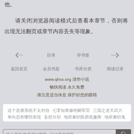
他。
请关闭浏览器阅读模式后查看本章节，否则将
出现无法翻页或章节内容丢失等现象。
目录
存书签
返回首页
会员书架
书库分类
阅读记录
www.qhxs.org 清华小说
畅快阅读 永久免费
请注意适当休息 保护好您的眼睛
这个逆袭系统不太对劲
七零知青嫁绝嗣军官
三国之逆天武力
单向恋有哪些表现
妄想分别
地府兼职陈易笔趣阁
地府兼职鬼
差30万全文免费阅读
地府兼职日志
快穿这个反派不简单
七零
知青下乡嫁糙汉写作
快穿系统这个反派不好惹动漫全集观看
三