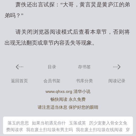
萧佚还出言试探：“大哥，黄言炅是黄庐江的弟
弟吗？”
请关闭浏览器阅读模式后查看本章节，否则将
出现无法翻页或章节内容丢失等现象。
目录
存书签
返回首页
会员书架
书库分类
阅读记录
www.qhxs.org 清华小说
畅快阅读 永久免费
请注意适当休息 保护好您的眼睛
落玉的意思
如果当初遇见你什
玉落成英
厉少宠妻入骨全文免
费阅读求
我在废土扫垃圾有男主吗
我在废土扫垃圾在线阅读
穿