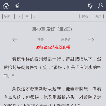
字体：
大
中
小
护眼
关灯
第40章 爱好（第2页）
目录
存书签
🎁解锁高清在线直播
装模作样的看到最后一行，萧融把纸放下，然
后抬起头朝萧佚笑了笑：“很好，但是还有进步的空
间。”
萧佚这才敢重新呼吸起来，他垂着脑袋，看着
有点失落，但很快，他又重新抬起头，对萧融坚定
的握拳：“下次我不会再让大哥失望了！”