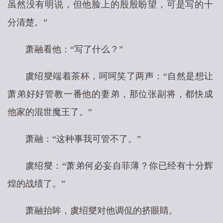
虽然没有明说，但他脸上的殷殷盼望，可是写的十
分清楚。”
萧融看他：“写了什么？”
虞绍燮端着茶杯，呵呵笑了两声：“自然是想让
萧弟好好管教一番他的妻弟，那位张副将，都快成
他家的混世魔王了。”
萧融：“这种事我可管不了。”
虞绍燮：“萧弟何必妄自菲薄？你已经有十分辉
煌的战绩了。”
萧融抬眸，虞绍燮对他调侃的挤眼睛。