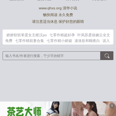
www.qhxs.org 清华小说
畅快阅读 永久免费
请注意适当休息 保护好您的眼睛
娇娇软软笨蛋女主糙汉po
七零作精超好孕
叶风苏柔徐婉云全文
免费
七零作精前妻合集
七零作精小娇媳
凌洛歆和顾夜白
误入
惊悚世界聊天群
海贼顶上战争我将立于天上宸庭
七零作精娇又
媚
小萌萌顾凌烟的短句
成为特级咒厨师吧夏油最新章节更新
七
零被作精媳撩翻了免费阅读
顾萌萌顾凌烟凌外公凌外婆叫什么名
字
顾萌萌顾凌烟顾夜白凌洛歆后妈叫什么名字
七零作精养崽日
常木子西洲
娇软笨蛋焦焦
斗罗大陆之霍雨浩的女儿
成为特级咒
厨师吧夏油君TXT
哑巴萌萌凌洛歆喜欢顾凌烟还是萌萌
二哈和
他的白猫师尊百度
雪落潮吻夜
双璧
再少年
鬼怪游乐场[无限]
沧澜道
娇珠映玉
凤归朝
陌上花开满时
因为手抖就全点美貌
值了［无限］
大设定师
辞金枝
触手怪她只想生存
在诡异世界
变成蜘蛛精
魏晋干饭人
满级大佬误入无限游戏后
予龙一杯蜂蜜
酒
祝姑娘今天掉坑了没
路人他竟是灭世boss
岁岁平安
闲与仙
X
人扫落花