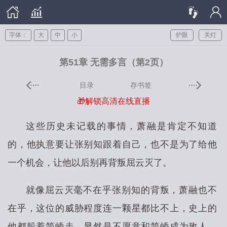
字体：
大
中
小
护眼
关灯
第51章 无需多言（第2页）
目录
存书签
🎁解锁高清在线直播
这些历史未记载的事情，萧融是肯定不知道
的，他执意要让张别知跟着自己，也不是为了给他
一个机会，让他以后别再背叛屈云灭了。
就像屈云灭毫不在乎张别知的背叛，萧融也不
在乎，这位的威胁程度连一颗星都比不上，史上的
他都躲着简峤走，显然是不愿意和简峤成为敌人，