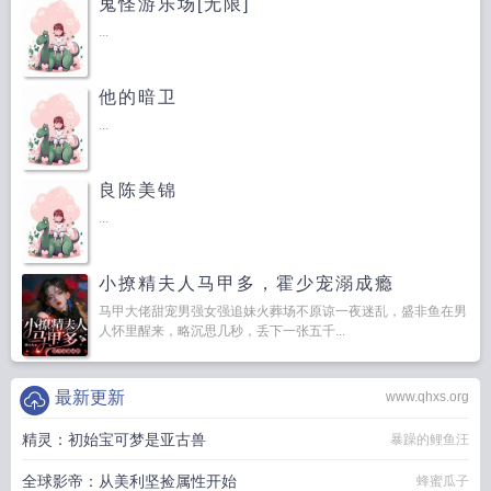
鬼怪游乐场[无限]
...
他的暗卫
...
良陈美锦
...
小撩精夫人马甲多，霍少宠溺成瘾
马甲大佬甜宠男强女强追妹火葬场不原谅一夜迷乱，盛非鱼在男
人怀里醒来，略沉思几秒，丢下一张五千...
最新更新
www.qhxs.org
精灵：初始宝可梦是亚古兽
暴躁的鲤鱼汪
全球影帝：从美利坚捡属性开始
蜂蜜瓜子