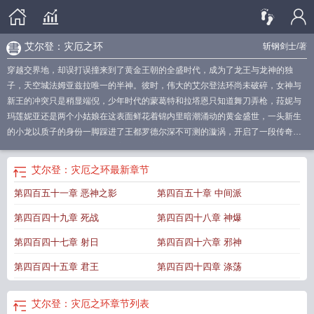
艾尔登：灾厄之环
斩钢剑士
/著
穿越交界地，却误打误撞来到了黄金王朝的全盛时代，成为了龙王与龙神的独
子，天空城法姆亚兹拉唯一的半神。彼时，伟大的艾尔登法环尚未破碎，女神与
新王的冲突只是稍显端倪，少年时代的蒙葛特和拉塔恩只知道舞刀弄枪，菈妮与
玛莲妮亚还是两个小姑娘在这表面鲜花着锦内里暗潮涌动的黄金盛世，一头新生
的小龙以质子的身份一脚踩进了王都罗德尔深不可测的漩涡，开启了一段传奇之
旅。很多很多年后，或许我们应当如此定义路西亚桑克斯的存在他是黎明的号
角，亦是旧日的丧钟。
艾尔登灾厄之环千千
艾尔登灾厄之环 最新章节 无弹窗
艾
艾尔登：灾厄之环
最新章节
尔登灾厄之环目录
艾尔登灾厄之环_
艾尔登灾厄之环313
灾厄百科
艾尔登灾厄
第四百五十一章 恶神之影
第四百五十章 中间派
之环最新章节
艾尔登灾厄之环txt
灾厄之王
艾尔登灾厄之环免费阅读
艾尔登灾
厄之环起点
灾厄前期
灾厄环境之刃怎么做
艾尔登灾厄之环笔趣阁
艾尔登灾厄
第四百四十九章 死战
第四百四十八章 神爆
之环龙神
艾尔登灾厄之环
艾尔登灾厄之环TXT全文阅读
灾厄 lul
艾尔登灾厄之
环斩钢剑士
tr灾厄
灾厄教程
艾尔登灾厄之环 斩钢剑士
灾厄之杖
1/100灾厄
艾
第四百四十七章 射日
第四百四十六章 邪神
尔登灾厄之环兰斯桑克斯
艾尔登灾厄之环TXT
灾厄iron heart
第四百四十五章 君王
第四百四十四章 涤荡
艾尔登：灾厄之环
章节列表