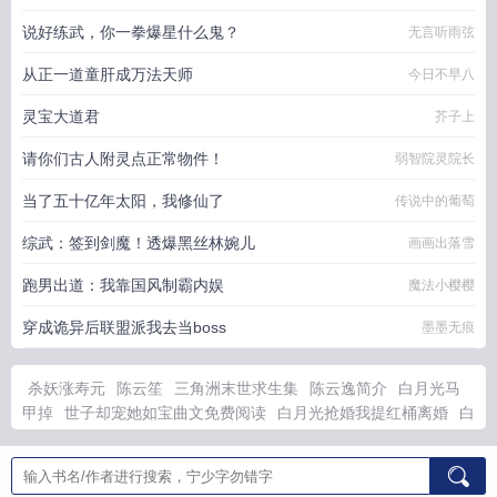
说好练武，你一拳爆星什么鬼？
无言听雨弦
从正一道童肝成万法天师
今日不早八
灵宝大道君
芥子上
请你们古人附灵点正常物件！
弱智院灵院长
当了五十亿年太阳，我修仙了
传说中的葡萄
综武：签到剑魔！透爆黑丝林婉儿
画画出落雪
跑男出道：我靠国风制霸内娱
魔法小樱樱
穿成诡异后联盟派我去当boss
墨墨无痕
杀妖涨寿元
陈云笙
三角洲末世求生集
陈云逸简介
白月光马
甲掉
世子却宠她如宝曲文免费阅读
白月光抢婚我提红桶离婚
白
月光婚礼被揭穿
长风渡电视剧微博吻戏视频
长风同人
出差的旅
馆 淮游 txt
第45章世子
出差的旅馆淮游免费阅读
世子妃如锦
竹
出差的旅游 淮游
长风渡吻戏是真亲还是假亲
出差的旅馆讲