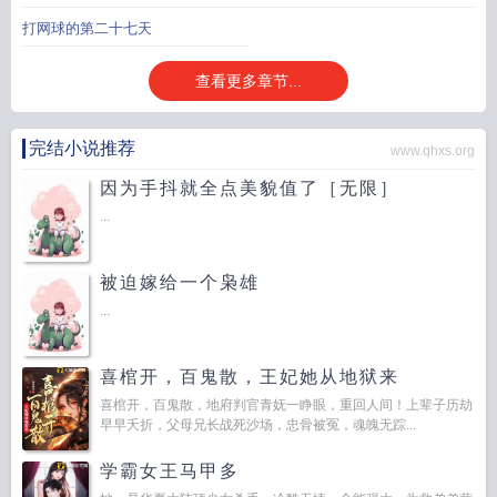
打网球的第二十七天
查看更多章节...
完结小说推荐
www.qhxs.org
因为手抖就全点美貌值了［无限］
...
被迫嫁给一个枭雄
...
喜棺开，百鬼散，王妃她从地狱来
喜棺开，百鬼散，地府判官青妩一睁眼，重回人间！上辈子历劫
早早夭折，父母兄长战死沙场，忠骨被冤，魂魄无踪...
学霸女王马甲多