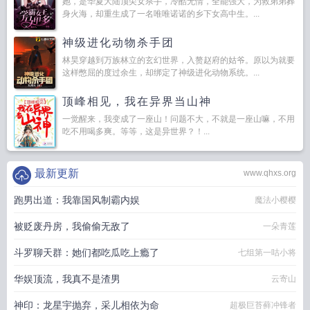
她，是华夏大陆顶尖女杀手，冷酷无情，全能强大，为救弟弟葬
身火海，却重生成了一名唯唯诺诺的乡下女高中生。...
神级进化动物杀手团
林昊穿越到万族林立的玄幻世界，入赘赵府的姑爷。原以为就要
这样憋屈的度过余生，却绑定了神级进化动物系统。...
顶峰相见，我在异界当山神
一觉醒来，我变成了一座山！问题不大，不就是一座山嘛，不用
吃不用喝多爽。等等，这是异世界？！...
最新更新
www.qhxs.org
跑男出道：我靠国风制霸内娱
魔法小樱樱
被贬废丹房，我偷偷无敌了
一朵青莲
斗罗聊天群：她们都吃瓜吃上瘾了
七组第一咕小将
华娱顶流，我真不是渣男
云寄山
神印：龙星宇抛弃，采儿相依为命
超极巨苔藓冲锋者