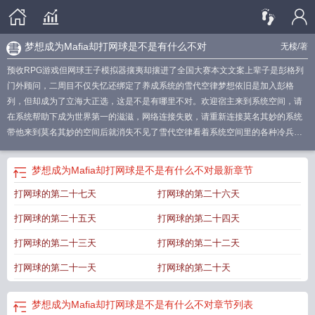
梦想成为Mafia却打网球是不是有什么不对
无椟
/著
预收RPG游戏但网球王子模拟器攘夷却攘进了全国大赛本文文案上辈子是彭格列
门外顾问，二周目不仅失忆还绑定了养成系统的雪代空律梦想依旧是加入彭格
列，但却成为了立海大正选，这是不是有哪里不对。欢迎宿主来到系统空间，请
在系统帮助下成为世界第一的滋滋，网络连接失败，请重新连接莫名其妙的系统
带他来到莫名其妙的空间后就消失不见了雪代空律看着系统空间里的各种冷兵器
和热兵器，左手握拳拍击右手掌心他悟了！他的目标是要成为世界第一Mafia！滋
滋网络连接成功，系统已上线，正在安排宿主身份，准备投放宿主不知道在系统
梦想成为Mafia却打网球是不是有什么不对
最新章节
空间度过多少年的雪代空律看了看自己的面板姓名雪代空律等级99技能满级刀剑
打网球的第二十七天
打网球的第二十六天
术满级枪械术满级一系列满级技能让雪代空律坚信只要熬死超有魅力鬓角小婴儿
老师，自己就是世界第一hitman结果雪代空律站在立海大附属中学前面请成为世
打网球的第二十五天
打网球的第二十四天
界第一的网球选手小问号你是否有很多朋友。排雷1汤姆苏，金手指2立海大
163，对青学教练不动峰橘杏不友好3刀剑算背景板，空律的雨戒不属于七三算金
打网球的第二十三天
打网球的第二十二天
手指系统奖励
梦想成为mafia却打网球是不是有什么不对全文免费
梦想成为mafia
打网球的第二十一天
打网球的第二十天
却打网球是不是有什么不对免费阅读
梦想成为mafia却打网球是不是有什么不对
笔趣阁
梦想成为mafia却打网球是不是有什么不对免费
梦想成为Mafia却打网球
是不是有什么不
梦想成为Mafia却打网球是不是有什么不对免费阅读
梦想成为Mafia却打网球是不是有什么不对
章节列表