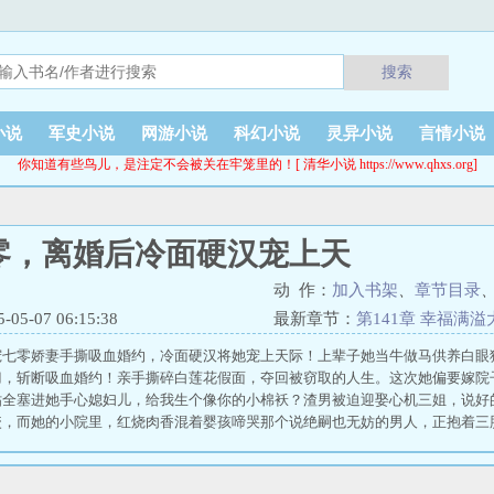
搜索
小说
军史小说
网游小说
科幻小说
灵异小说
言情小说
你知道有些鸟儿，是注定不会被关在牢笼里的！[ 清华小说 https://www.qhxs.org]
零，离婚后冷面硬汉宠上天
动 作：
加入书架
、
章节目录
5-07 06:15:38
最新章节：
第141章 幸福满
宠七零娇妻手撕吸血婚约，冷面硬汉将她宠上天际！上辈子她当牛做马供养白眼
刀，斩断吸血婚约！亲手撕碎白莲花假面，夺回被窃取的人生。这次她偏要嫁院
贴全塞进她手心媳妇儿，给我生个像你的小棉袄？渣男被迫迎娶心机三姐，说好
咬，而她的小院里，红烧肉香混着婴孩啼哭那个说绝嗣也无妨的男人，正抱着三
妻呢？怎么宠妻宠得全大院眼红？！ 重生七零，离婚后冷面硬汉宠上天