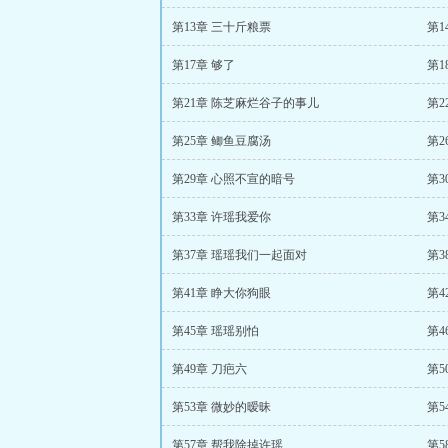
第13章 三十斤粮票
第14
第17章 够了
第1
第21章 陈芝麻烂谷子的事儿
第2
第25章 鲫鱼豆腐汤
第2
第29章 心照不宣的暗号
第
第33章 许瑶我爱你
第3
第37章 瑶瑶我们一起面对
第3
第41章 睁大你狗眼
第4
第45章 瑶瑶别怕
第4
第49章 刀疤六
第5
第53章 微妙的暧昧
第5
第57章 帮我除掉许瑶
第5