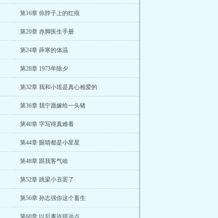
第16章 你脖子上的红痕
第20章 赤脚医生手册
第24章 薛寒的体温
第28章 1973年除夕
第32章 我和小瑶是真心相爱的
第36章 我宁愿嫁给一头猪
第40章 字写得真难看
第44章 眼睛都是小星星
第48章 跟我客气啥
第52章 跳梁小丑罢了
第56章 孙志强你这个畜生
第60章 以后离许瑶远点