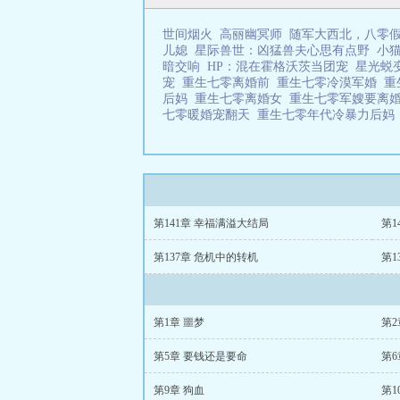
世间烟火
高丽幽冥师
随军大西北，八零
儿媳
星际兽世：凶猛兽夫心思有点野
小
暗交响
HP：混在霍格沃茨当团宠
星光蜕
宠
重生七零离婚前
重生七零冷漠军婚
重
后妈
重生七零离婚女
重生七零军嫂要离
七零暖婚宠翻天
重生七零年代冷暴力后
第141章 幸福满溢大结局
第1
第137章 危机中的转机
第1
第1章 噩梦
第2
第5章 要钱还是要命
第6
第9章 狗血
第1