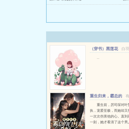
（穿书）黑莲花
白
攻略手册
...
重生归来，霸总的
白月光杀疯了
重生前，厉司琛对叶
执，宠爱至极，而她却又
一次次伤害他的心。直到
一刻，她才看清了这个男
爱，胜过他的生命重生归