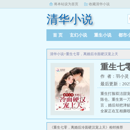
将本站设为首页
收藏清华小说
清华小说
首 页
玄幻小说
重生小说
都市
清华小说
>
重生七零，离婚后冷面硬汉宠上天
重生七
作 者：羽小灵
最后更新：2025-0
重生打脸双洁甜
陈仓。重生第一
言，婚后却把津
全家正在互相撕
说好的孤星命硬克
《重生七零，离婚后冷面硬汉宠上天》相邻推荐