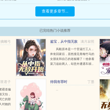
查看更多章节...
已完结热门小说推荐
羽摘雕弓
鉴宝，从中指无敌
满月寂照
开始
风毅原本是一个苦逼打工人，
奔丧回家后，居然撞见青梅竹马的
女朋友和自己的老板睡了！他拿着
菜刀追砍两人，却意外遭遇车祸，
阴差阳错之下觉醒遗石天机，获得
了无敌透视中指！在美女老板的带
领下，风毅第一次尝试赌石，赚到
有匪君子
待我有罪时
丁墨
了自己人生中的第一桶金...
繁霸道偏
...
恨又怕，
死亡的那
人对她的
来，叶繁