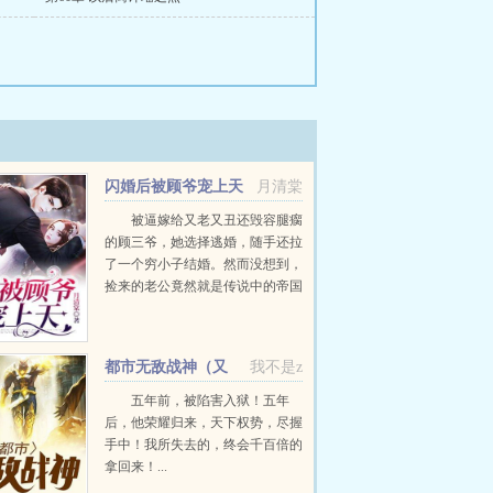
闪婚后被顾爷宠上天
月清棠
被逼嫁给又老又丑还毁容腿瘸
的顾三爷，她选择逃婚，随手还拉
了一个穷小子结婚。然而没想到，
捡来的老公竟然就是传说中的帝国
首富。叶云皎老公，她们说你和身
价千亿的首富长得一模一样！他那
人看我长得帅，故...
都市无敌战神（又
我不是z
名：逍遥战神）
五年前，被陷害入狱！五年
后，他荣耀归来，天下权势，尽握
手中！我所失去的，终会千百倍的
拿回来！...