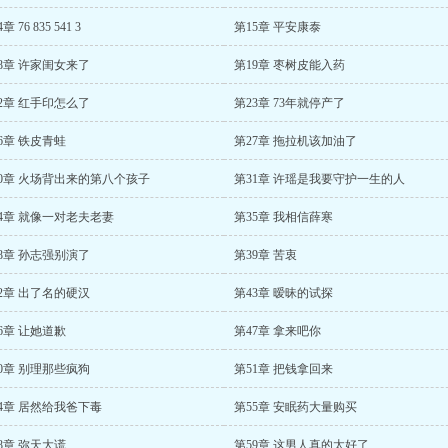
章 76 835 541 3
第15章 平安康泰
8章 许家闺女来了
第19章 枣树皮能入药
2章 红手印怎么了
第23章 73年就停产了
6章 铁皮青蛙
第27章 拖拉机该加油了
30章 火场背出来的第八个孩子
第31章 许瑶是我要守护一生的人
4章 就像一对老夫老妻
第35章 我相信薛寒
8章 孙志强别演了
第39章 苦衷
2章 出了名的硬汉
第43章 暧昧的试探
6章 让她道歉
第47章 拿来吧你
0章 别理那些疯狗
第51章 把钱拿回来
4章 居然给我爸下毒
第55章 安眠药大量购买
8章 弥天大谎
第59章 这男人真的太好了