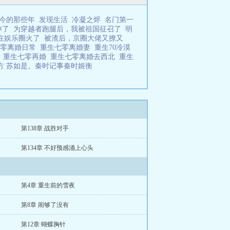
今的那些年
发现生活
冷凝之烬
名门第一
孕了
为穿越者跑腿后，我被祖国征召了
明
在娱乐圈火了
被渣后，京圈大佬又撩又
七零离婚日常
重生七零离婚妻
重生70冷漠
人
重生七零再婚
重生七零离婚去西北
重生
方 苏如是
、
秦时记事秦时姬衡
第138章 战胜对手
第134章 不好预感涌上心头
第4章 重生前的雪夜
第8章 闹够了没有
第12章 蝴蝶胸针