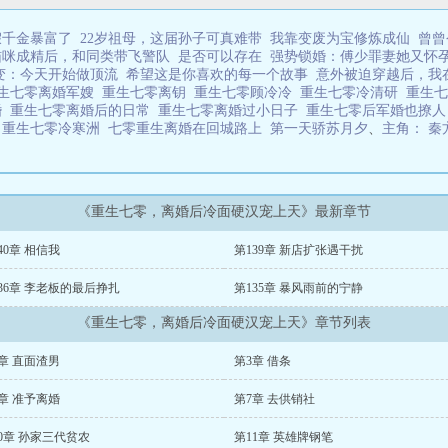
假千金暴富了
22岁祖母，这届孙子可真难带
我靠变废为宝修炼成仙
曾曾
猫咪成精后，和同类带飞警队
是否可以存在
强势锁婚：傅少罪妻她又怀
变：今天开始做顶流
希望这是你喜欢的每一个故事
意外被迫穿越后，我
生七零离婚军嫂
重生七零离钥
重生七零顾冷冷
重生七零冷清研
重生
婚
重生七零离婚后的日常
重生七零离婚过小日子
重生七零后军婚也撩
妈
重生七零冷寒洲
七零重生离婚在回城路上
第一天骄苏月夕
、
主角： 秦
《重生七零，离婚后冷面硬汉宠上天》最新章节
40章 相信我
第139章 新店扩张遇干扰
36章 李老板的最后挣扎
第135章 暴风雨前的宁静
《重生七零，离婚后冷面硬汉宠上天》章节列表
章 直面渣男
第3章 借条
章 准予离婚
第7章 去供销社
0章 孙家三代贫农
第11章 英雄牌钢笔