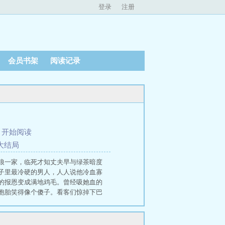
登录
注册
会员书架
阅读记录
、
开始阅读
溢大结局
狼一家，临死才知丈夫早与绿茶暗度
子里最冷硬的男人，人人说他冷血寡
的报恩变成满地鸡毛。曾经吸她血的
胞胎笑得像个傻子。看客们惊掉下巴