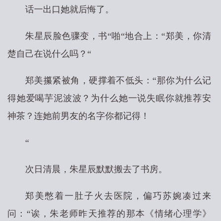
话一出口她就后悔了。
朱星辰脸色骤变，书“啪“地合上：“郑美，你清
楚自己在说什么吗？“
郑美攥紧被角，硬撑着不低头：“那你为什么记
得她爱喝芋泥波波？为什么她一说失眠你就推荐安
神茶？连她前男友的名字你都记得！
“
次日清晨，朱星辰默默搬去了书房。
郑美憋着一肚子火去医院，偏巧苏婉凑过来
问：“诶，朱老师昨天推荐的那本《情绪心理学》