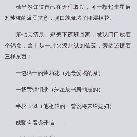
她当然知道自己在无理取闹，可一想起朱星辰
对苏婉的温柔笑意，胸口就像堵了团湿棉花。
第七天清晨，郑美下夜班回家，发现门口放着
个锦盒，盒中是一封火漆封缄的信笺，旁边还摆着
三样东西：
一包晒干的茉莉花（她最爱喝的茶）
一把黄铜钥匙（朱星辰书房抽屉的）
半块玉佩（他祖传的，曾说将来给媳妇）
她颤抖着拆开信——