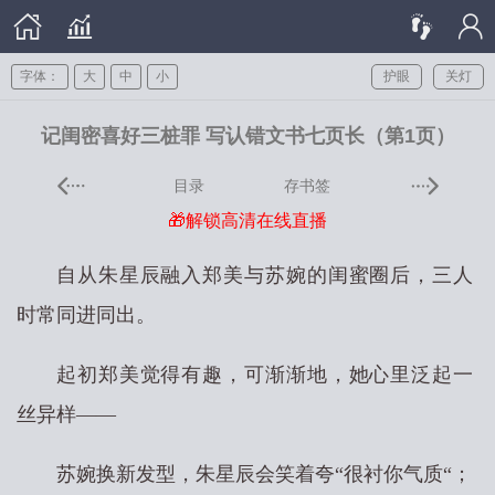
字体：
大
中
小
护眼
关灯
记闺密喜好三桩罪 写认错文书七页长（第1页）
目录
存书签
🎁解锁高清在线直播
自从朱星辰融入郑美与苏婉的闺蜜圈后，三人
时常同进同出。
起初郑美觉得有趣，可渐渐地，她心里泛起一
丝异样——
苏婉换新发型，朱星辰会笑着夸“很衬你气质“；