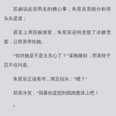
苏婉说起前男友的糟心事，朱星辰竟能分析得
头头是道；
甚至上周苏婉感冒，朱星辰还特意熬了冰糖雪
梨，让郑美带给她。
“你对她是不是太关心了？“某晚睡前，郑美终于
忍不住问道。
朱星辰正读着书，闻言抬头：“嗯？“
郑美冷笑，“我看你是想到我闺蜜床上吧！
“