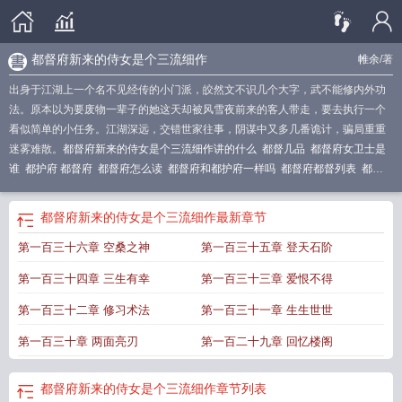
都督府新来的侍女是个三流细作
帷余
/著
出身于江湖上一个名不见经传的小门派，皎然文不识几个大字，武不能修内外功
法。原本以为要废物一辈子的她这天却被风雪夜前来的客人带走，要去执行一个
看似简单的小任务。江湖深远，交错世家往事，阴谋中又多几番诡计，骗局重重
迷雾难散。
都督府新来的侍女是个三流细作讲的什么
都督几品
都督府女卫士是
谁
都护府 都督府
都督府怎么读
都督府和都护府一样吗
都督府都督列表
都督
府都督同知
都督府职能
都督府佥事
都督下来是什么官职
都督府相当于现代什
么
都督府 都护府
都督的夫人叫什么
都督府是什么意思
都督府在哪
都督府官
都督府新来的侍女是个三流细作
最新章节
员
都督府相当于现在什么官
第一百三十六章 空桑之神
第一百三十五章 登天石阶
第一百三十四章 三生有幸
第一百三十三章 爱恨不得
第一百三十二章 修习术法
第一百三十一章 生生世世
第一百三十章 两面亮刃
第一百二十九章 回忆楼阁
都督府新来的侍女是个三流细作
章节列表