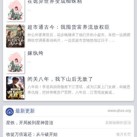
在诡异世界变成蜘蛛精
...
超市通古今：我囤货富养流放权臣
外公外婆离世后，花步晚继承了他们开的小超市。本想一边摁摁
脚吹空调看着动画片，一边卖超市货物悠哉过日子，...
嫁纨绔
...
闭关八年，我下山后无敌了
八年前！李道风捐骨髓救下江雪瑶，成为江家上门女婿，却被恩
将仇报，挖掉脊椎弃尸荒野。八年后，江雪瑶改嫁成...
最新更新
www.qhxs.org
星铁，开局捡到星神昔涟
哀丽秘榭的昔涟
收徒万倍返还：从斗破开始
傲月长空