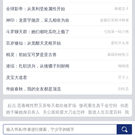
全球影帝：从美利坚捡属性开始
蜂蜜瓜子
神印：龙星宇抛弃，采儿相依为命
超极巨苔藓冲锋者
斗罗聊天群：她们都吃瓜吃上瘾了
七组第一咕小将
百岁修仙：从觉醒天灵根开始
爱吃平头哥
精灵：初始宝可梦是亚古兽
暴躁的鲤鱼汪
港综：扎职洪兴，从矮骡子到财阀
呦呦晨
灵宝大道君
芥子上
华娱春秋，我的女友都是顶流
刘吃瓜
起点 恶毒雌性野又茶每天都在修罗场
惨死重生真千金空间
你惹
她干嘛她身后有人
关公面前耍大刀会怎样
股道人生百度百科
我
的女友被带到警察局
关公面前耍大刀的禁忌
婉拒假千金归还的
婚约后txt
齿想与你相遇泰剧全集
八零下乡小叔回来了最新章节
更新
请放肆生活吧是什么电视剧
携带女友之
我的大侠立志专