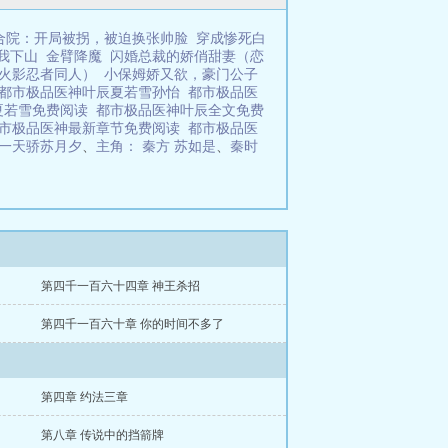
合院：开局被拐，被迫换张帅脸
穿成惨死白
我下山
金臂降魔
闪婚总裁的娇俏甜妻（恋
火影忍者同人）
小保姆娇又欲，豪门公子
都市极品医神叶辰夏若雪孙怡
都市极品医
夏若雪免费阅读
都市极品医神叶辰全文免费
市极品医神最新章节免费阅读
都市极品医
一天骄苏月夕
、
主角： 秦方 苏如是
、
秦时
第四千一百六十四章 神王杀招
第四千一百六十章 你的时间不多了
第四章 约法三章
第八章 传说中的挡箭牌