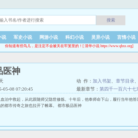
搜索
小说
军史小说
网游小说
科幻小说
灵异小说
言情小说
你知道有些鸟儿，是注定不会被关在牢笼里的！[ 清华小说 https://www.qhxs.org]
品医神
天
动 作：
加入书架
、
章节目录
5-08 07:20:45
最新章节：
第四千一百六十七
从血泊中救起，从此跟随师父隐世修炼。十年后，他奉师命下山，履行当年他答
的都市传奇之旅也拉开了帷幕。 都市极品医神