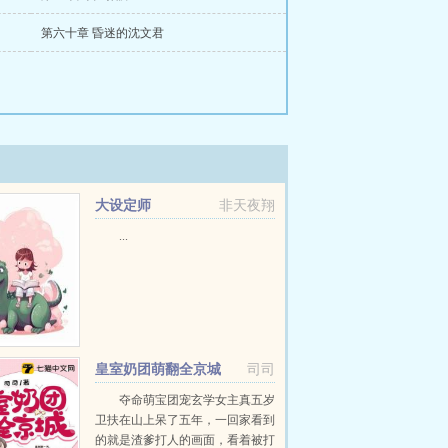
第六十章 昏迷的沈文君
大设定师
非天夜翔
...
皇室奶团萌翻全京城
司司
夺命萌宝团宠玄学女主真五岁
卫扶在山上呆了五年，一回家看到
的就是渣爹打人的画面，看着被打