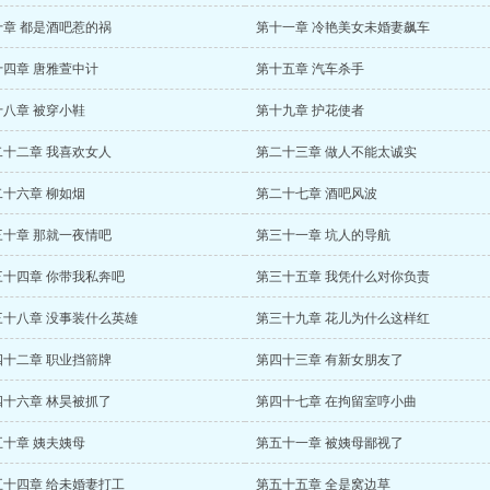
十章 都是酒吧惹的祸
第十一章 冷艳美女未婚妻飙车
十四章 唐雅萱中计
第十五章 汽车杀手
十八章 被穿小鞋
第十九章 护花使者
二十二章 我喜欢女人
第二十三章 做人不能太诚实
二十六章 柳如烟
第二十七章 酒吧风波
三十章 那就一夜情吧
第三十一章 坑人的导航
三十四章 你带我私奔吧
第三十五章 我凭什么对你负责
三十八章 没事装什么英雄
第三十九章 花儿为什么这样红
四十二章 职业挡箭牌
第四十三章 有新女朋友了
四十六章 林昊被抓了
第四十七章 在拘留室哼小曲
五十章 姨夫姨母
第五十一章 被姨母鄙视了
五十四章 给未婚妻打工
第五十五章 全是窝边草