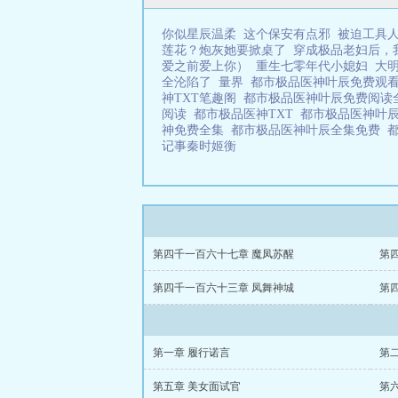
你似星辰温柔
这个保安有点邪
被迫工具
莲花？炮灰她要掀桌了
穿成极品老妇后，
爱之前爱上你）
重生七零年代小媳妇
大
全沦陷了
量界
都市极品医神叶辰免费观
神TXT笔趣阁
都市极品医神叶辰免费阅
阅读
都市极品医神TXT
都市极品医神叶
神免费全集
都市极品医神叶辰全集免费
记事秦时姬衡
第四千一百六十七章 魔凤苏醒
第
第四千一百六十三章 凤舞神城
第
第一章 履行诺言
第
第五章 美女面试官
第