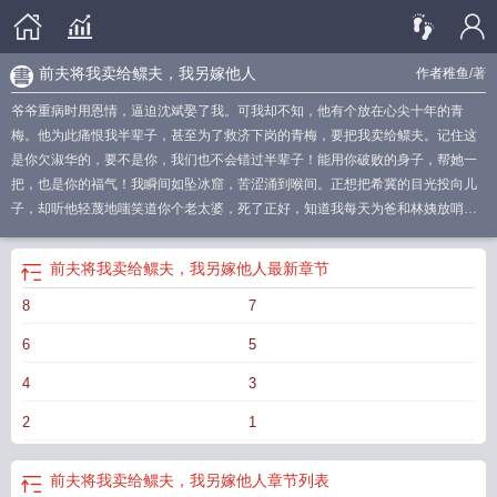
前夫将我卖给鳏夫，我另嫁他人
作者稚鱼
/著
爷爷重病时用恩情，逼迫沈斌娶了我。可我却不知，他有个放在心尖十年的青
梅。他为此痛恨我半辈子，甚至为了救济下岗的青梅，要把我卖给鳏夫。记住这
是你欠淑华的，要不是你，我们也不会错过半辈子！能用你破败的身子，帮她一
把，也是你的福气！我瞬间如坠冰窟，苦涩涌到喉间。正想把希冀的目光投向儿
子，却听他轻蔑地嗤笑道你个老太婆，死了正好，知道我每天为爸和林姨放哨有
多累吗！我又哭又笑，眼里的光彻底熄灭。却没想到突然爆发大地震，关键时刻
竟是沈斌推我一把，被卷入地心前他丢下最后的遗言这辈子的恩情我全还给你
前夫将我卖给鳏夫，我另嫁他人
最新章节
了，只愿下辈子，你不再纠缠我！儿子背起林淑华毫不留恋从我身边离去，我苦
8
7
笑一声主动放弃挣扎。再睁开眼时，我决定放手。成全他们，也成全上辈子为我
终生未娶的竹马。
前夫扔了我的东西
前夫卖房子我可以拒绝签字吗
我另嫁他人
6
5
了
前夫偷偷卖了判给我的房子
把前夫卖给富婆犯法吗
前夫给的遗产
我另嫁他
人怎么办
我另嫁他人犯法吗
前夫将我卖给鳏夫
前夫要卖掉留给孩子的房产
前
4
3
夫买的东西你还会用吗
被前夫卖掉的房子合法吗
前夫卖房
离婚后前夫把我送进
2
1
监狱免费阅读
前夫把房子卖了我能拿回来吗
离婚后前夫要卖房子怎么办
前夫把
我车卖了怎么办
离婚后前夫把我当成了心头
前夫卖掉前妻的房子
前夫想把现有
的房子过户到我名下怎么办
前夫把我的东西全扔了
前夫将我卖给鳏夫，我另嫁他人
章节列表