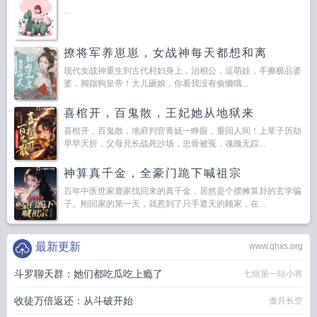
...
撩将军养崽崽，女战神每天都想和离
现代女战神重生到古代村妇身上，治相公，逗萌娃，手撕极品婆
婆，脚踹狗皇帝！大儿砸娘，你看我没有偷懒哦...
喜棺开，百鬼散，王妃她从地狱来
喜棺开，百鬼散，地府判官青妩一睁眼，重回人间！上辈子历劫
早早夭折，父母兄长战死沙场，忠骨被冤，魂魄无踪...
神算真千金，全豪门跪下喊祖宗
百年中医世家鹿家找回来的真千金，居然是个摆摊算卦的玄学骗
子。刚回家的第一天，就惹到了只手遮天的顾家，在...
最新更新
www.qhxs.org
斗罗聊天群：她们都吃瓜吃上瘾了
七组第一咕小将
收徒万倍返还：从斗破开始
傲月长空