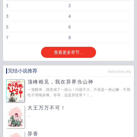
1
2
3
4
5
6
7
8
查看更多章节...
完结小说推荐
www.qhxs.org
顶峰相见，我在异界当山神
一觉醒来，我变成了一座山！问题不大，不就是一座山嘛，不用
吃不用喝多爽。等等，这是异世界？！...
大王万万不可！
...
异香