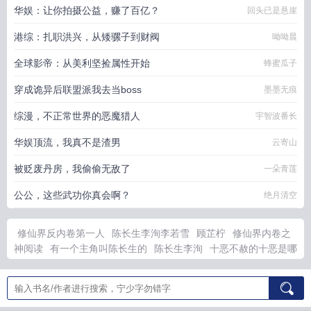
华娱：让你拍摄公益，赚了百亿？
回头已是悬崖
港综：扎职洪兴，从矮骡子到财阀
呦呦晨
全球影帝：从美利坚捡属性开始
蜂蜜瓜子
穿成诡异后联盟派我去当boss
墨墨无痕
综漫，不正常世界的恶魔猎人
宇智波番长
华娱顶流，我真不是渣男
云寄山
被贬废丹房，我偷偷无敌了
一朵青莲
公公，这些武功你真会啊？
绝月清空
修仙界反内卷第一人
陈长生李洵李若雪
顾芷柠
修仙界内卷之
神阅读
有一个主角叫陈长生的
陈长生李洵
十恶不赦的十恶是哪
十恶
短剧反卷修仙界
唐末大军阀排名一览表
重生1981开局迎
娶貌美村花陈钧
结婚前夜我竟然重生了txt百度
主角叫陈长生的
短剧
你能拯救的生命
杀敌爆修为合集
男主角陈长生
十恶不赦
出自哪个朝代
顾辰川莫芊柠
洪荒吴天全文免费阅读
杀敌爆能量