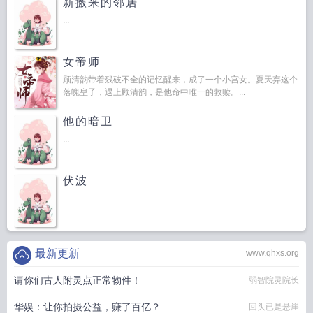
新搬来的邻居
...
女帝师
顾清韵带着残破不全的记忆醒来，成了一个小宫女。夏天弃这个
落魄皇子，遇上顾清韵，是他命中唯一的救赎。...
他的暗卫
...
伏波
...
最新更新
www.qhxs.org
请你们古人附灵点正常物件！
弱智院灵院长
华娱：让你拍摄公益，赚了百亿？
回头已是悬崖