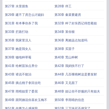
第27章 水里摸鱼
第28章 停工
第29章 建不了房怎么讨媳妇
第30章 秦菜要建房
第31章 有本事你杀了我
第32章 种了好东西记得想着姐
第33章 拦路打劫
第34章 算你狠
第35章 我家里没人
第36章 离她远点知道吗
第37章 她是我女人
第38章 买苗子
第39章 锄地种草莓
第40章 荒山种树
第41章 给树苗加点养分
第42章 我妈快不行了
第43章 谁说不能治
第44章 几百棵桃树这是要发财
第45章 摘点桃子拿回去吃
第46章 又见面了
第47章 雨晴姐受了委屈
第48章 姐让你不舒服的只有姐夫
第49章 跟阿姨说你喜欢玉梅不
第50章 李雨晴的信息
第51章 你要怎么感谢我
第52章 三万块可不便宜了