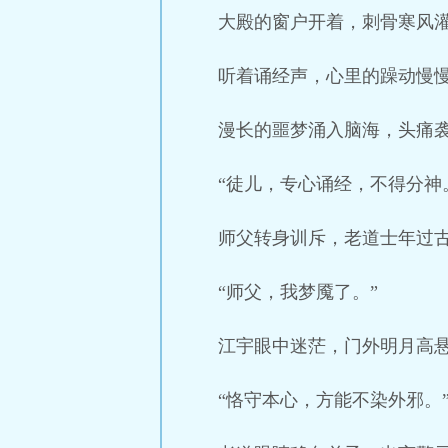
大殿的窗户开着，刺骨寒风
听着诵经声，心里的躁动慢
漫长的噩梦涌入脑海，头痛
“徒儿，专心诵经，不得分神
师父转身训斥，老道士年过
“师父，我梦魇了。”
江宇眼中迷茫，门外明月高
“恪守本心，方能不染外邪。