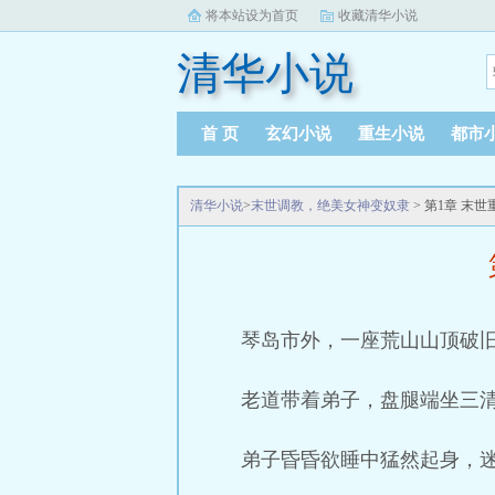
将本站设为首页
收藏清华小说
清华小说
首 页
玄幻小说
重生小说
都市
清华小说
>
末世调教，绝美女神变奴隶
> 第1章 末
琴岛市外，一座荒山山顶破
老道带着弟子，盘腿端坐三
弟子昏昏欲睡中猛然起身，