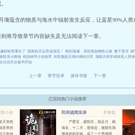
魇。
月壤蕴含的物质与海水中辐射发生反应，让蓝星90%人类
否则将导致章节内容缺失及无法阅读下一章。
人嫌阴郁受重生了
我将妖宗运营成顶流！
刚到漫威，系统奖励钢铁之躯
檐下星河
林
接联系火葬场
精选林羽小说推荐
和双胞胎兄弟纠缠的日常
满级天师穿成病美人替身
步步高升从秘书开始
上一章
章节目录
保存书签
下一章
已完结热门小说推荐
淮阴小侯
民间诡闻实录
罗樵森
某天突然
产婴灵，避阳关，胎足月，赋
戏世界的
诲名，十二月，香烛贡，接阴生我
仅只有他
继承奶奶衣钵，成了一个男接阴