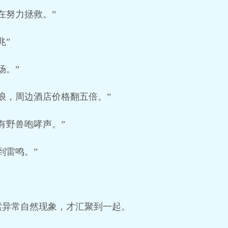
在努力拯救。”
兆”
场。”
浪，周边酒店价格翻五倍。”
有野兽咆哮声。”
到雷鸣。”
索异常自然现象，才汇聚到一起。