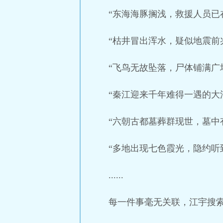
“东海海豚搁浅，救援人员已
“枯井冒出浑水，疑似地震前
“飞鸟无故坠落，尸体铺满广
“秦江迎来千年难得一遇的大
“六朝古都墓葬群现世，墓中
“多地出现七色霞光，隐约听
......
每一件事毫无关联，江宇搜