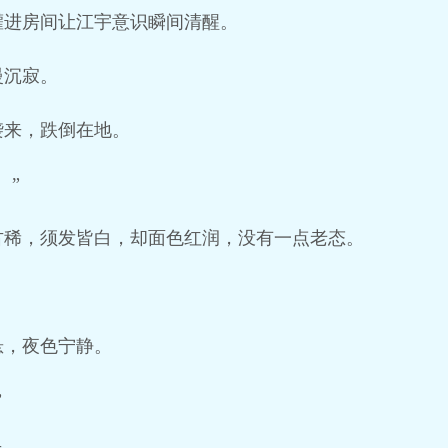
灌进房间让江宇意识瞬间清醒。
慢沉寂。
袭来，跌倒在地。
。”
古稀，须发皆白，却面色红润，没有一点老态。
悬，夜色宁静。
”