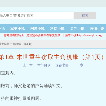
搜索
小说
军史小说
网游小说
科幻小说
灵异小说
言情小说
你知道有些鸟儿，是注定不会被关在牢笼里的！[ 清华小说 https://www.qhxs.org]
世重生窃取主角机缘（第1页）
第1章 末世重生窃取主角机缘（第1页
上一章
章节目录
保存书签
下一章
旧道观内。
清殿前，师父苍老的声音诵读经文。
迷茫的眼神打量着四周。