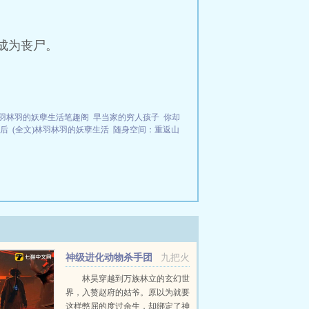
成为丧尸。
羽林羽的妖孽生活笔趣阁
早当家的穷人孩子
你却
后
(全文)林羽林羽的妖孽生活
随身空间：重返山
神级进化动物杀手团
九把火
林昊穿越到万族林立的玄幻世
界，入赘赵府的姑爷。原以为就要
这样憋屈的度过余生，却绑定了神