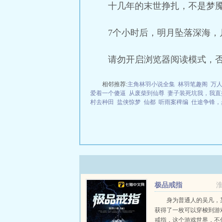
十几年的末世挣扎，不是梦
7个小时后，明月坠落深海，
请勿开启浏览器阅读模式，
相邻推荐:
主角林羽小说全集
林羽笔趣阁
万
爱着一个傻逼
从废柴到仙尊
妻子装死坑我，我直
村去种田
盐侠惊梦
仙都
听雨案稗编
仕途争锋，
极品戒指
身为普通人的吴凡，
获得了一枚可以穿梭到游
戒指，这个游戏世界，不