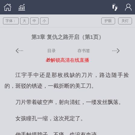
字体：
大
中
小
护眼
关灯
第3章 复仇之路开启（第1页）
目录
存书签
🎁解锁高清在线直播
江宇手中还是那枚残缺的刀片，路边随手捡
的，斑驳的锈迹，一截折断的美工刀。
刀片带着破空声，射向清虹，一缕发丝飘落。
女孩瞳孔一缩，这次死定了。
伸手触摸脖子，不痛，也没有血迹。