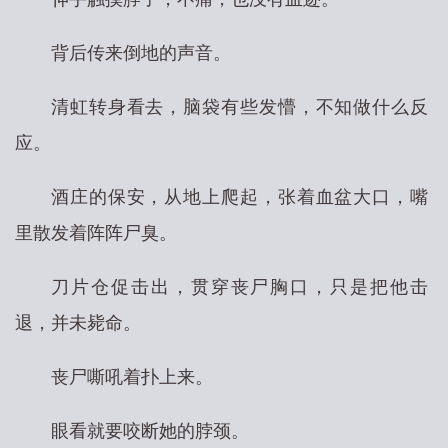
背后传来倒地的声音。
清虹转身看去，脑袋有些发懵，不知做什么反
应。
酒庄的保安，从地上爬起，张着血盆大口，嘴
里散发着阵阵尸臭。
刀片仓促击出，贯穿丧尸胸口，只是把他击
退，并未毙命。
丧尸嘶吼着扑上来。
眼看就要咬断她的脖颈。