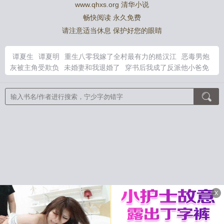
www.qhxs.org 清华小说
畅快阅读 永久免费
请注意适当休息 保护好您的眼睛
谭夏生
谭夏明
重生八零我嫁了全村最有力的糙汉江
恶毒男炮
灰被主角受欺负
未婚妻和我退婚了
穿书后我成了反派他小爸免
费阅读全文
转成a就没事仍然逃不过强制爱漫画最新章节更新时
间
八尺门剧情简介
八尺门的辩护人百科
未婚妻退婚后她绝艳登
场
穿越后被退婚赐婚的
引他沉沦作by江询之全文阅读
穿书后
我成了疯批仙尊的
恶毒炮灰男配自救推荐
恶毒炮灰男频合集
天
命截胡免费阅读
未婚妻退婚我撤出投资短剧
重回1998 在线阅
读
转成爱就没事仍然逃不过强制爱番外
引她沉沦的最新章节
盐
侠惊梦
檐下星河
你却爱着一个傻逼
妻子装死坑我，我直接联系
火葬场
早当家的穷人孩子
从废柴到仙尊
听雨案稗编
(全文)林
羽林羽的妖孽生活
主角林羽小说全集
和双胞胎兄弟纠缠的日常
满级天师穿成病美人替身后
刚到漫威，系统奖励钢铁之躯
我将
妖宗运营成顶流！
林羽笔趣阁
林羽林羽的妖孽生活笔趣阁
精选
X
林羽小说推荐
随身空间：重返山村去种田
万人嫌阴郁受重生了
仙都
仕途争锋，步步高升从秘书开始