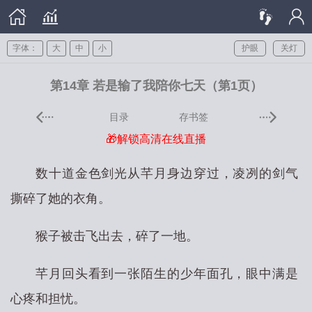
字体：
大
中
小
护眼
关灯
第14章 若是输了我陪你七天（第1页）
目录
存书签
🎁解锁高清在线直播
数十道金色剑光从芊月身边穿过，凌冽的剑气
撕碎了她的衣角。
猴子被击飞出去，碎了一地。
芊月回头看到一张陌生的少年面孔，眼中满是
心疼和担忧。