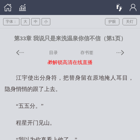
字体：
大
中
小
护眼
关灯
第33章 我说只是来洗温泉你信不信（第1页）
目录
存书签
🎁解锁高清在线直播
江宇使出分身符，把替身留在原地掩人耳目，
隐身悄悄的跟了上去。
“五五分。”
程星开门见山。
“我以为你真看上他了。”