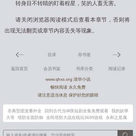
转身目不转睛的盯着程星，笑的人畜无害。
请关闭浏览器阅读模式后查看本章节，否则将
出现无法翻页或章节内容丢失等现象。
目录
存书签
返回首页
会员书架
书库分类
阅读记录
www.qhxs.org 清华小说
畅快阅读 永久免费
请注意适当休息 保护好您的眼睛
非典型团宠番外全
回到古代当神医短剧全集免费观看
我的妖孽
大哥
塔防全面防御
全民塔防大战在线玩3699游戏
永和之星属
于哪个社区
回到古代当匠神最新章节txt
八零玄学破案
永和门
在哪里
从前有一个故事插画
永和路是哪个区
非典型团宠by风