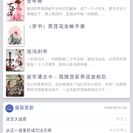
女帝师
顾清韵带着残破不全的记忆醒来，成了一个小宫女。夏天弃这个
落魄皇子，遇上顾清韵，是他命中唯一的救赎。...
（穿书）黑莲花攻略手册
...
混沌剑帝
一剑混沌开，一剑阴阳晓！少年苏牧，修混沌仙法，以丹田开辟
暗脉！十八浮屠塔，锁死众多强者神魂，...
超市通古今：我囤货富养流放权臣
外公外婆离世后，花步晚继承了他们开的小超市。本想一边摁摁
脚吹空调看着动画片，一边卖超市货物悠哉过日子，...
最新更新
www.qhxs.org
灵宝大道君
芥子上
从正一道童肝成万法天师
今日不早八