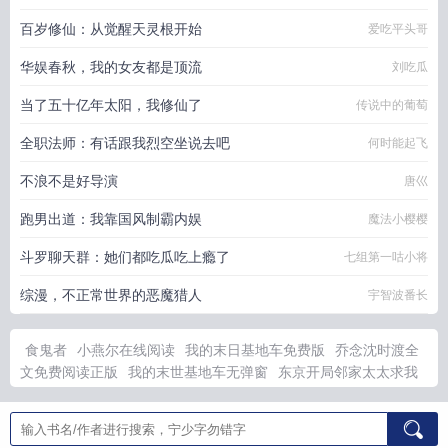
百岁修仙：从觉醒天灵根开始
爱吃平头哥
华娱春秋，我的女友都是顶流
刘吃瓜
当了五十亿年太阳，我修仙了
传说中的葡萄
全职法师：有话跟我烈空坐说去吧
何时能起飞
不浪不是好导演
唐巛
跑男出道：我靠国风制霸内娱
魔法小樱樱
斗罗聊天群：她们都吃瓜吃上瘾了
七组第一咕小将
综漫，不正常世界的恶魔猎人
宇智波番长
食鬼者
小燕尔在线阅读
我的末日基地车免费版
乔念沈时渡全
文免费阅读正版
我的末世基地车无弹窗
东京开局邻家太太求我
救赎
小燕尔txt
被病娇盯上怎么办易次元攻略
小厨娘最惊艳的
视频
小燕尔全文免费
沈栖梧萧昱
乔念念的重生经历
什么是买
命钱
我的末世基地有点无敌
沈栖月顾承安许柔
被病娇盯
小厨