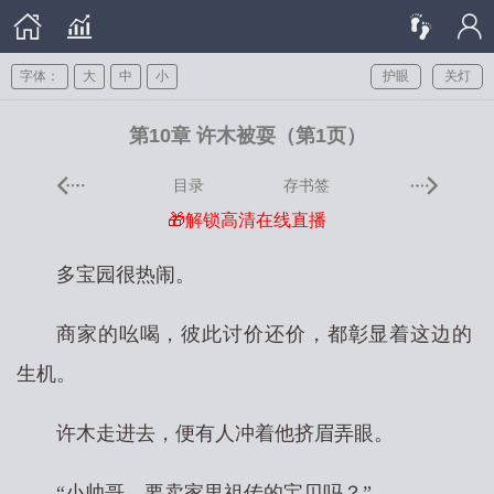
字体：
大
中
小
护眼
关灯
第10章 许木被耍（第1页）
目录
存书签
🎁解锁高清在线直播
多宝园很热闹。
商家的吆喝，彼此讨价还价，都彰显着这边的
生机。
许木走进去，便有人冲着他挤眉弄眼。
“小帅哥，要卖家里祖传的宝贝吗？”