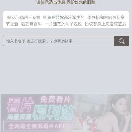
请注意适当休息 保护好您的眼睛
拈花问鼎信王秦牧
拒嫁后转嫁高冷军少的
李静怡和林皓最新章
节更新
破苍穹百科
一片迷茫的句子说说
协议替身上恋爱综艺后
晋江
天门神医叶天赐最新
普普通通并盛町TXT百度全本
换亲之
后我顺便换了江山最新章节更
kpl女教练
拒嫁渣夫
迷茫一片使
人晕猜一生肖
钻破苍穹
穿成农家小娘子逃荒路上稳稳的
是心跳
说谎再版
navi女教练
拒嫁by
LOL教练
英雄联盟教练al
愿做
一只猫的唯美句子
天命成凰
顾总别虐了，许小姐嫁给你哥了
郡
主她百鬼送嫁，少将军敢娶吗？
公主能有什么坏心思
我废柴真
千金，会亿点玄学怎么了
咬红杏
春华照灼
全球灾变之末日游
戏
学霸女王马甲多
攻略傲娇总裁
逃婚三年，江少的花心人设崩
了
轻熟
开局麒麟肾，吓哭九个绝色娇妻
兽世好孕：小雌性她生
了一个部落！
末世天灾，抢艘航母当基地
无限流：在惊悚世界
当万人迷
大佬绝嗣！我一夜怀上他两个崽
女帝师
和腹黑三叔闪
X
婚后真香了
棺妻美人