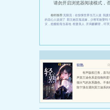
请勿开启浏览器阅读模式，
相邻推荐:
无限流：在惊悚世界当万人迷
我废
的花心人设崩了
郡主她百鬼送嫁，少将军敢娶吗
灾，抢艘航母当基地
棺妻美人
开局麒麟肾，吓哭
轻熟
有声版权已售，喜马
声莫兰迪色系是指饱和度
烟火气的灰系颜色。不食
陈宁溪在遇到莫兰迪系的
竟有些招架不住了。第一
程桥北是乙方，陈宁溪是
方爸爸不满意，乙方累...