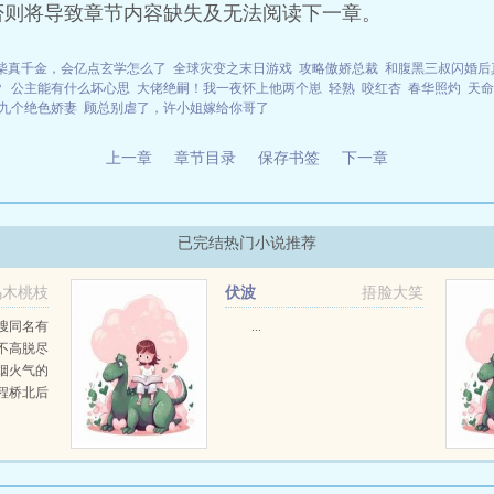
否则将导致章节内容缺失及无法阅读下一章。
柴真千金，会亿点玄学怎么了
全球灾变之末日游戏
攻略傲娇总裁
和腹黑三叔闪婚后
？
公主能有什么坏心思
大佬绝嗣！我一夜怀上他两个崽
轻熟
咬红杏
春华照灼
天命
九个绝色娇妻
顾总别虐了，许小姐嫁给你哥了
上一章
章节目录
保存书签
下一章
已完结热门小说推荐
乌木桃枝
伏波
捂脸大笑
搜同名有
...
不高脱尽
烟火气的
程桥北后
次见面，
甲方，甲