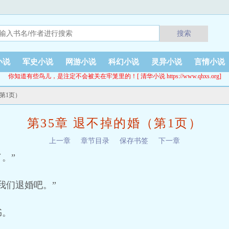
搜索
小说
军史小说
网游小说
科幻小说
灵异小说
言情小说
你知道有些鸟儿，是注定不会被关在牢笼里的！[ 清华小说 https://www.qhxs.org]
（第1页）
第35章 退不掉的婚（第1页）
上一章
章节目录
保存书签
下一章
。”
我们退婚吧。”
书。