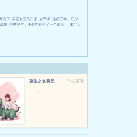
真香了
学霸女王马甲多
女帝师
逃婚三年，江少
成凰
兽世好孕：小雌性她生了一个部落！
末世天
重生之女将星
千山茶客
...