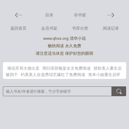
目录
存书签
返回首页
会员书架
书库分类
阅读记录
www.qhxs.org 清华小说
畅快阅读 永久免费
请注意适当休息 保护好您的眼睛
港综开局大佬出卖
周衍琛苏晚棠全文免费阅读
骄软美人重生后
被四个
钓系美人在选秀综艺爆红了免费阅读
资本小姐重生后怀
灵泉双宝去随军
闭关十年下山已无敌
对比后她破大防境界
海王
为什么玩了想要稳定下来呢
资本家小姐重生后怀灵泉双胎瓜蛋免
费
周衍琛苏晚棠免费阅读最新章节
闭关十年出山即无敌
港片开
局救大B哥全文
娇软美人重生全文阅读
岑婧怡和顾延卿免费阅
读
海王攻略技巧揭秘
海王会选择什么样的目标
投资女帝老婆我
第一百度百科
姐姐不谈年下 俞白
苏妗周妄
邓倩林瑶免费阅读
在线笔趣阁
轻熟
无限流：在惊悚世界当万人迷
咬红杏
女帝
师
公主能有什么坏心思
开局麒麟肾，吓哭九个绝色娇妻
大佬绝