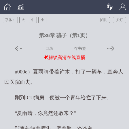
字体：
大
中
小
护眼
关灯
第36章 骗子（第1页）
目录
存书签
🎁解锁高清在线直播
u000e）夏雨晴带着许木，打了一辆车，直奔人
民医院而去。
刚到ICU病房，便被一个青年给拦了下来。
“夏雨晴，你竟然还敢来？”
那青年皱着眉头，黑着脸，冷冷道。