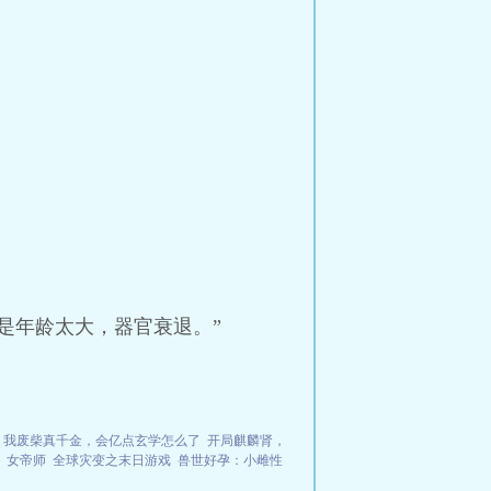
是年龄太大，器官衰退。”
我废柴真千金，会亿点玄学怎么了
开局麒麟肾，
女帝师
全球灾变之末日游戏
兽世好孕：小雌性