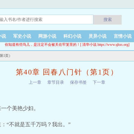
搜索
小说
军史小说
网游小说
科幻小说
灵异小说
言情小说
你知道有些鸟儿，是注定不会被关在牢笼里的！[ 清华小说 https://www.qhxs.org]
（第1页）
第40章 回春八门针（第1页）
上一章
章节目录
保存书签
下一章
来一个美艳少妇。
：“不就是五千万吗？我出。”