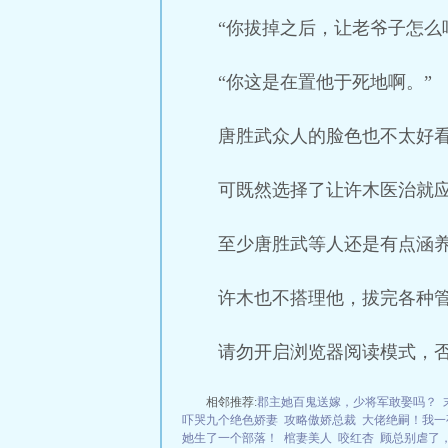
“你拔掉之后，让老爷子怎么
“你这是在置他于死地啊。”
唐胜武众人的脸色也不太好
可既然选择了让许木医治就
至少唐胜武等人还是有点涵
许木也不搭理他，拔完各种管
请勿开启浏览器阅读模式，
相邻推荐:
郡主她百鬼送嫁，少将军敢娶吗？
吓哭九个绝色娇妻
攻略傲娇总裁
大佬绝嗣！我一
她生了一个部落！
棺妻美人
咬红杏
顾总别虐了