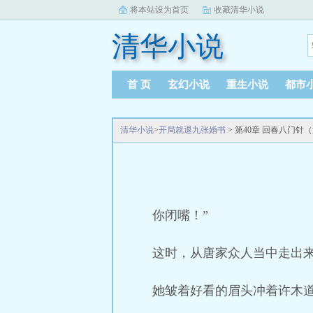
将本站设为首页
收藏清华小说
清华小说
首 页
玄幻小说
重生小说
都市
清华小说
>
开局就退九张婚书
> 第40章 回春八门针
你闭嘴！”
这时，从唐家众人当中走出
她皱着好看的眉头冲着许木道