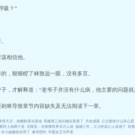
呼吸？”
看。
应该相信他。
养的，狠狠瞪了林致远一眼，没有多言。
子，才解释道：“老爷子并没有什么病，他主要的问题就
否则将导致章节内容缺失及无法阅读下一章。
末世天灾，抢艘航母当基地
和腹黑三叔闪婚后真香了
天命成凰
公主能有什么坏心思
夜怀上他两个崽
无限流：在惊悚世界当万人迷
逃婚三年，江少的花心人设崩了
轻熟
，许小姐嫁给你哥了
春华照灼
学霸女王马甲多