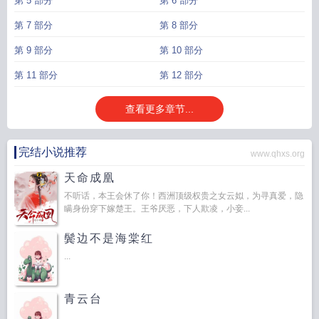
第 5 部分
第 6 部分
第 7 部分
第 8 部分
第 9 部分
第 10 部分
第 11 部分
第 12 部分
查看更多章节...
完结小说推荐
www.qhxs.org
天命成凰
不听话，本王会休了你！西洲顶级权贵之女云姒，为寻真爱，隐
瞒身份穿下嫁楚王。王爷厌恶，下人欺凌，小妾...
鬓边不是海棠红
...
青云台
...