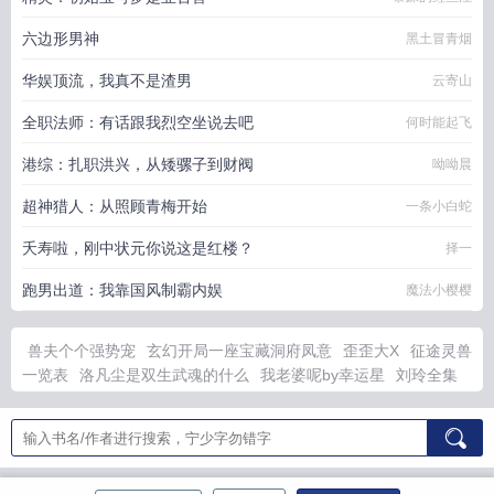
六边形男神
黑土冒青烟
华娱顶流，我真不是渣男
云寄山
全职法师：有话跟我烈空坐说去吧
何时能起飞
港综：扎职洪兴，从矮骡子到财阀
呦呦晨
超神猎人：从照顾青梅开始
一条小白蛇
夭寿啦，刚中状元你说这是红楼？
择一
跑男出道：我靠国风制霸内娱
魔法小樱樱
兽夫个个强势宠
玄幻开局一座宝藏洞府凤意
歪歪大X
征途灵兽
一览表
洛凡尘是双生武魂的什么
我老婆呢by幸运星
刘玲全集
开局聚宝仙盆杂役修士逆天修仙
宇宙超人英雄档案
宇宙英雄之
超人传说
洛凡尘双生武魂等级划分
完美世界重疃开天羽化登
官
场红颜扶我上青云 第3章
洛凡尘苏玖儿等级
兽夫的
假千金马甲
藏不住了是改那本
征途灵兽捕捉地点
他的佛洛依德免费阅读
洛