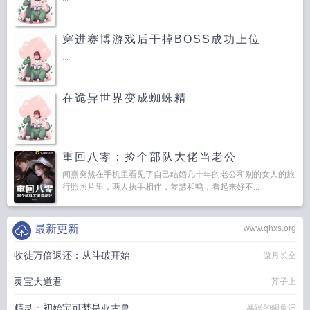
穿进赛博游戏后干掉BOSS成功上位
...
在诡异世界变成蜘蛛精
...
重回八零：捡个部队大佬当老公
闻熹突然在手机里看见了自己结婚几十年的老公和别的女人的旅
行照照片里，两人执手相伴，琴瑟和鸣，看起来好不...
最新更新
www.qhxs.org
收徒万倍返还：从斗破开始
傲月长空
灵宝大道君
芥子上
精灵：初始宝可梦是亚古兽
暴躁的鲤鱼汪