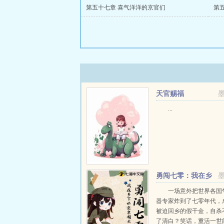
第五十七章 喜气洋洋的京官们
第
天官赐福
...
勇闯七零：我在乡
下娇宠京圈太子爷
一场意外把世界各国
器专家炸到了七零年代，
被迫回乡的假千金，自杀
了清白？笑话，重活一世