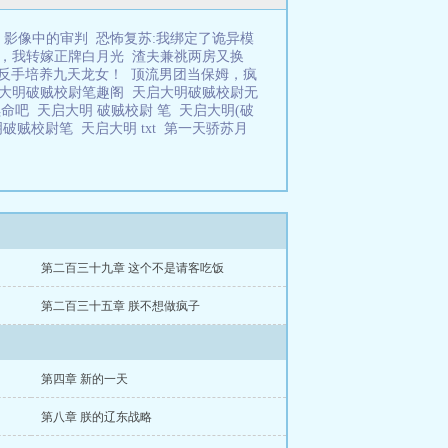
影像中的审判
恐怖复苏:我绑定了诡异模
，我转嫁正牌白月光
渣夫兼祧两房又换
反手培养九天龙女！
顶流男团当保姆，疯
大明破贼校尉笔趣阁
天启大明破贼校尉无
续命吧
天启大明 破贼校尉 笔
天启大明(破
明破贼校尉笔
天启大明 txt
第一天骄苏月
第二百三十九章 这个不是请客吃饭
第二百三十五章 朕不想做疯子
第四章 新的一天
第八章 朕的辽东战略