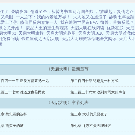
住了
昼吻夜缠
儒道至圣：从替考书童到万国帝师
尸族崛起：复仇之路
你又急眼
一人之下：我的内景通万界！
夫人她又在虐渣了
舔狗七年被踹
就爱上了你
修仙届反内卷第一人
我在迪迦世界造EVA
御兽：兽娘反噬？
界之龙开始！
废品大王的重生辉煌路
天启大明在线阅读
优势在朕
天启
启大明txt
天启大明难救
天启大明笔趣阁
天启大明1620
天启大明难救
明免费阅读
铁血皇朝之天启大明
天启大明难救续命吧全文阅读
天启大
衡
《天启大明》最新章节
二百四十一章 正反方都要见一见
第二百四十章 这也是一种方式
二百三十七章 难道这也是民意
第二百三十六章 收到你同意的声音
《天启大明》章节列表
二章 魏忠贤的选择
第三章 大明的天要变了
六章 熊蛮子的嘴
第七章 辽东不失天理难容