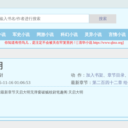
搜索
小说
军史小说
网游小说
科幻小说
灵异小说
言情小说
你知道有些鸟儿，是注定不会被关在牢笼里的！[ 清华小说 https://www.qhxs.org]
明
尉
动 作：
加入书架
、
章节目录
1-16 01:06:53
最新章节：
第二百四十二章 
最新章节天启大明无弹窗破贼校尉笔趣阁 天启大明