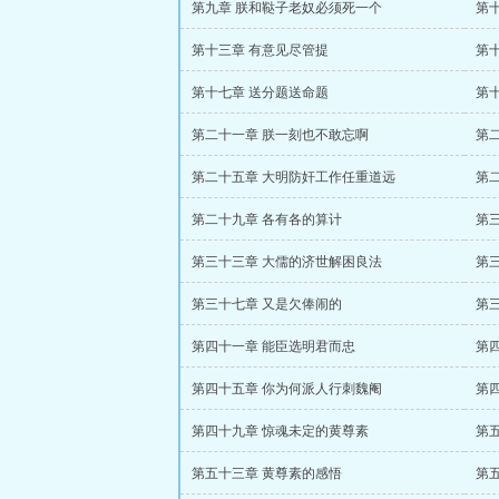
第九章 朕和鞑子老奴必须死一个
第
第十三章 有意见尽管提
第
第十七章 送分题送命题
第
第二十一章 朕一刻也不敢忘啊
第
第二十五章 大明防奸工作任重道远
第
第二十九章 各有各的算计
第
第三十三章 大儒的济世解困良法
第
第三十七章 又是欠俸闹的
第
第四十一章 能臣选明君而忠
第
第四十五章 你为何派人行刺魏阉
第
第四十九章 惊魂未定的黄尊素
第
第五十三章 黄尊素的感悟
第