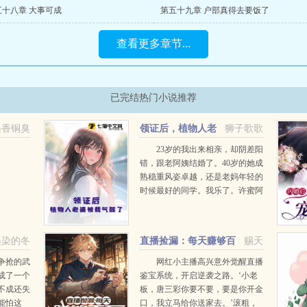
五十八章 大事可成
第五十九章 户部真得去要饭了
查看更多章节...
已完结热门小说推荐
墨香铜臭
领证后，植物人老
狮子歌歌
婆被我气醒了
23岁的我出来相亲，却阴差阳
错，跟老阿姨结婚了。40岁的她成
熟稳重风姿卓越，还是老妈年轻的
时候最好的同学。我乐了。许蜜阿
姨，小时候你还抱过我，记得么？
臭小子，要喊老婆，你个坏东西，
你倒...
墨染的冬
直播捡漏：每天赚够百
赐天
万就收手
争抢的武
网红小主播高兴意外觉醒直播
成了一个
鉴宝系统，开启逆袭之路。‘小老
不成还失
板，唐三彩你要不要，要是你开金
能怕这
口，我立马给你送家去。’滚粗，