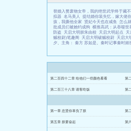
替婚入赘废物女帝，我的绝世武学终于藏不
拟器
名马美人
提结婚你装失忆，嫁大佬
孩，我撕他全家
贤妃今天也在咸鱼
怎么
批成员们被她钓成狗
横推高武：从吞噬世
防盗
天启大明朕朱由校
天启大明起点
天
贼校尉)笔趣阁
天启大明破贼校尉
天启大
夕
、
主角： 秦方 苏如是
、
秦时记事秦时姬
第二百四十二章 给他们一些颜色看看
第
第二百三十八章 请客吃饭
第
第一章 忠贤你辜负了朕
第
第五章 朕要奋起
第