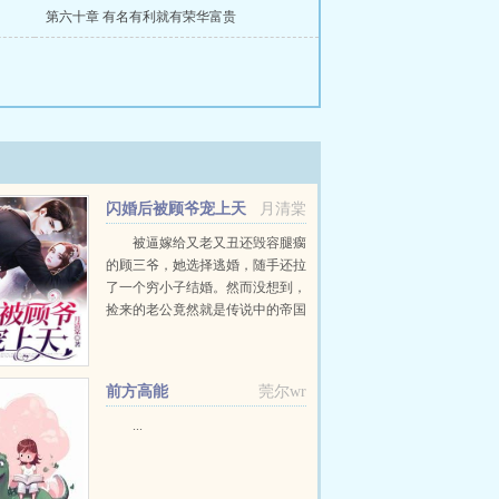
第六十章 有名有利就有荣华富贵
闪婚后被顾爷宠上天
月清棠
被逼嫁给又老又丑还毁容腿瘸
的顾三爷，她选择逃婚，随手还拉
了一个穷小子结婚。然而没想到，
捡来的老公竟然就是传说中的帝国
首富。叶云皎老公，她们说你和身
价千亿的首富长得一模一样！他那
人看我长得帅，故...
前方高能
莞尔wr
...