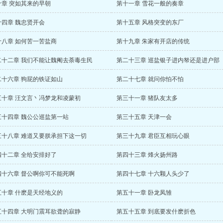
十章 突如其来的早朝
第十一章 雪花一般的奏章
十四章 魏忠贤开会
第十五章 风格突变的东厂
十八章 如何苦一苦盐商
第十九章 朱家有开店的传统
二十二章 我们不能让魏阉去荼毒生民
第二十三章 巡盐银子进内帑还是进户部
二十六章 狗屁的铁证如山
第二十七章 就问你怕不怕
三十章 汪文言丶冯梦龙和凌蒙初
第三十一章 猪队友太多
三十四章 魏公公巡盐第一站
第三十五章 天津一会
三十八章 难道又要朕承担下这一切
第三十九章 君臣互相玩心眼
四十二章 全给安排好了
第四十三章 烽火扬州路
四十六章 督公啊你可不能死啊
第四十七章 十六颗人头少了
五十章 什麽是天经地义的
第五十一章 卧龙凤雏
五十四章 大明门震耳欲聋的寂静
第五十五章 到底要发什麽折色