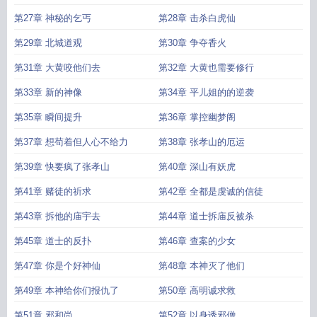
第27章 神秘的乞丐
第28章 击杀白虎仙
第29章 北城道观
第30章 争夺香火
第31章 大黄咬他们去
第32章 大黄也需要修行
第33章 新的神像
第34章 平儿姐的的逆袭
第35章 瞬间提升
第36章 掌控幽梦阁
第37章 想苟着但人心不给力
第38章 张孝山的厄运
第39章 快要疯了张孝山
第40章 深山有妖虎
第41章 赌徒的祈求
第42章 全都是虔诚的信徒
第43章 拆他的庙宇去
第44章 道士拆庙反被杀
第45章 道士的反扑
第46章 查案的少女
第47章 你是个好神仙
第48章 本神灭了他们
第49章 本神给你们报仇了
第50章 高明诚求救
第51章 邪和尚
第52章 以身诱邪僧