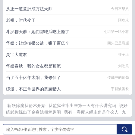
从正一道童肝成万法天师
今日不早八
老祖，时代变了
阿玖未
斗罗聊天群：她们都吃瓜吃上瘾了
七组第一咕小将
华娱：让你拍摄公益，赚了百亿？
回头已是悬崖
灵宝大道君
芥子上
华娱春秋，我的女友都是顶流
刘吃瓜
当了五十亿年太阳，我修仙了
传说中的葡萄
综漫，不正常世界的恶魔猎人
宇智波番长
斩妖除魔从箭术开始
从监狱坐牢出来第一天有什么讲究吗
说好
练武你练出了金身法相笔趣阁
我有一卷度人经主角是什么人
九
龙鼎在历史上真实存在吗
穿成反派做白月光
火影灭族夜完全体
钓系美人和偏执大佬联姻了TXTby应祁
毛茸茸修仙免费读
钓系
美人和大佬连姻免费阅读
穿成反派白月光替身后最新章节
农民