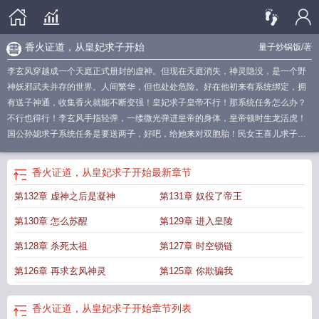
香火证道，从皇妃求子开始
量子炒锅饭
/著
李玄风穿越成一个天庭正式册封的虚神。但现在天庭消失，神灵隐没，是一个野
神妖邪武夫并存的世界。人间繁华，但也处处危险。好在他初来有系统绑定，拥
有送子神通，收集香火就能不断变强！皇妃求子皇帝不行！那系统任务怎么办？
不行也得行！李玄风手指轻弹，一缕微光弹进皇帝的身体，皇帝顿时生龙活虎！
国公孙媳求子系统任务是要送两子，好吧，给她来对双胞胎！民女王喜儿求子系
统任务是要送五子，哦还是多跑几家吧。叮！信徒烧香，收到香火100，1000消
耗香火100虚神九品突破到八品。消耗香火1000虚神七品突破到六品从虚神到凝
香火证道，从皇妃求子开始
最新章节
神真神，从神王到神帝，再到圣人从此，李玄风走上了一条香火证道之路！
香火
第132章 虚神之后是凝神
第131章 奴役了帝王
证道从皇妃求子开始
第130章 怎么苏醒
第129章 进入皇陵
第128章 杀死太祖
第127章 时空锁链
第126章 再求玄风神灵
第125章 你欺骗我
香火证道，从皇妃求子开始
章节列表