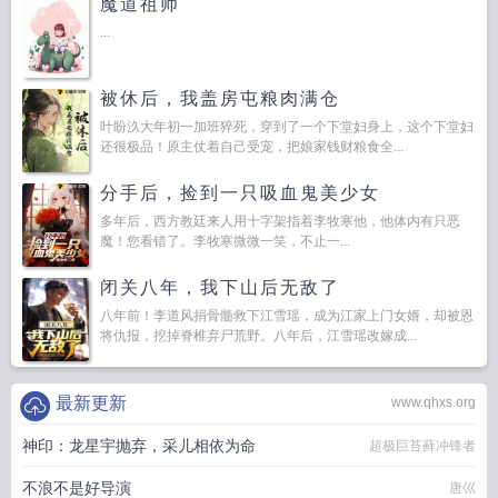
魔道祖师
...
被休后，我盖房屯粮肉满仓
叶盼汣大年初一加班猝死，穿到了一个下堂妇身上，这个下堂妇
还很极品！原主仗着自己受宠，把娘家钱财粮食全...
分手后，捡到一只吸血鬼美少女
多年后，西方教廷来人用十字架指着李牧寒他，他体内有只恶
魔！您看错了。李牧寒微微一笑，不止一...
闭关八年，我下山后无敌了
八年前！李道风捐骨髓救下江雪瑶，成为江家上门女婿，却被恩
将仇报，挖掉脊椎弃尸荒野。八年后，江雪瑶改嫁成...
最新更新
www.qhxs.org
神印：龙星宇抛弃，采儿相依为命
超极巨苔藓冲锋者
不浪不是好导演
唐巛