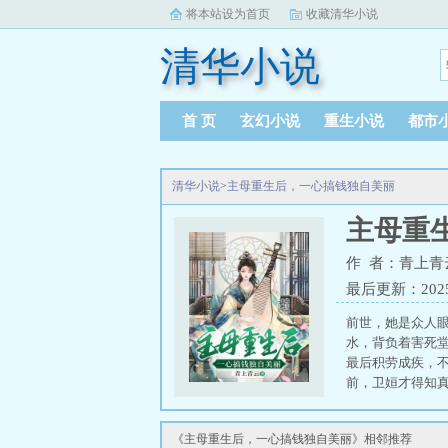
将本站设为首页
收藏清华小说
清华小说
首 页
玄幻小说
重生小说
都市
清华小说
>
主母重生后，一心搞钱独自美丽
主母重
作 者：青上青
最后更新：2025-0
前世，她是众人
水，背负着害死
最后积劳成疾，
前，卫姮才得知
齐君瑜，这一世
搞，我，你也顺便
《主母重生后，一心搞钱独自美丽》相邻推荐