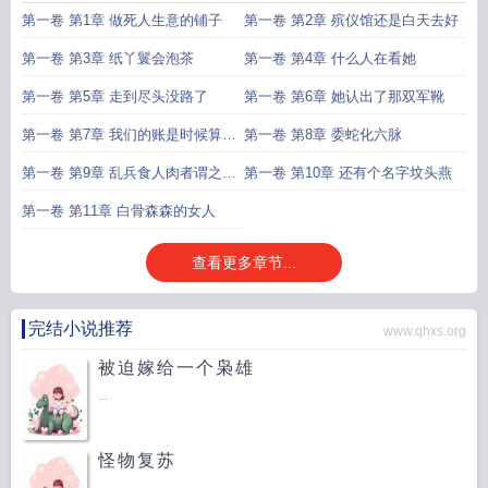
第一卷 第1章 做死人生意的铺子
第一卷 第2章 殡仪馆还是白天去好
第一卷 第3章 纸丫鬟会泡茶
第一卷 第4章 什么人在看她
第一卷 第5章 走到尽头没路了
第一卷 第6章 她认出了那双军靴
第一卷 第7章 我们的账是时候算算
第一卷 第8章 委蛇化六脉
了
第一卷 第9章 乱兵食人肉者谓之两
第一卷 第10章 还有个名字坟头燕
脚羊
第一卷 第11章 白骨森森的女人
查看更多章节...
完结小说推荐
www.qhxs.org
被迫嫁给一个枭雄
...
怪物复苏