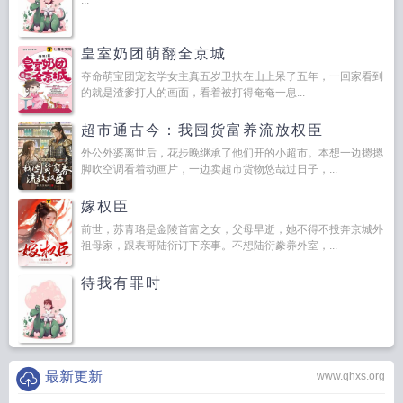
...
皇室奶团萌翻全京城
夺命萌宝团宠玄学女主真五岁卫扶在山上呆了五年，一回家看到
的就是渣爹打人的画面，看着被打得奄奄一息...
超市通古今：我囤货富养流放权臣
外公外婆离世后，花步晚继承了他们开的小超市。本想一边摁摁
脚吹空调看着动画片，一边卖超市货物悠哉过日子，...
嫁权臣
前世，苏青珞是金陵首富之女，父母早逝，她不得不投奔京城外
祖母家，跟表哥陆衍订下亲事。不想陆衍豢养外室，...
待我有罪时
...
最新更新
www.qhxs.org