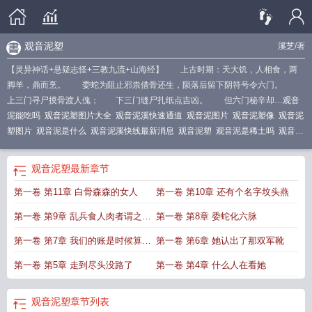
观音泥塑
溪芝
/著
【灵异神话+悬疑志怪+三教九流+山海经】 上古时期：天大饥，人相食，两
脚羊，鼎而烹。 委蛇为阻止邪祟借骨还生，陨落后留下阴符号令六门。
上三门寻尸摸骨渡人傀； 下三门缝尸扎纸点吉凶。 但六门秘辛却…
观音
泥能吃吗
观音泥塑图片大全
观音泥溪快速通道
观音泥图片
观音泥塑像
观音泥
塑图片
观音泥是什么
观音泥溪快线最新消息
观音泥塑
观音泥是稀土吗
观音泥
全文免费阅读
观音泥是什么土
观音泥塑
最新章节
第一卷 第11章 白骨森森的女人
第一卷 第10章 还有个名字坟头燕
第一卷 第9章 乱兵食人肉者谓之两
第一卷 第8章 委蛇化六脉
脚羊
第一卷 第7章 我们的账是时候算算
第一卷 第6章 她认出了那双军靴
了
第一卷 第5章 走到尽头没路了
第一卷 第4章 什么人在看她
观音泥塑
章节列表