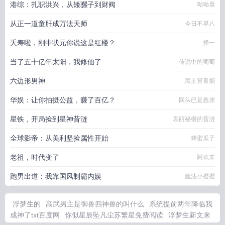
港综：扎职洪兴，从矮骡子到财阀
呦呦晨
从正一道童肝成万法天师
今日不早八
夭寿啦，刚中状元你说这是红楼？
择一
当了五十亿年太阳，我修仙了
传说中的葡萄
六边形男神
黑土冒青烟
华娱：让你拍摄公益，赚了百亿？
回头已是悬崖
星铁，开局捡到星神昔涟
哀丽秘榭的昔涟
全球影帝：从美利坚捡属性开始
蜂蜜瓜子
老祖，时代变了
阿玖未
跑男出道：我靠国风制霸内娱
魔法小樱樱
浮梦生的
高武男主是御兽四神兽的叫什么
系统提前两年降临我
成神了txt百度网
你似星辰坠凡尘苏繁星免费阅读
浮梦生新文来