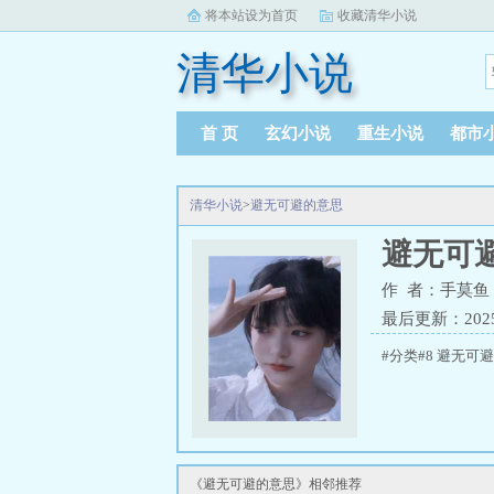
将本站设为首页
收藏清华小说
清华小说
首 页
玄幻小说
重生小说
都市
清华小说
>
避无可避的意思
避无可
作 者：手莫鱼
最后更新：2025-0
#分类#8 避无可
《避无可避的意思》相邻推荐