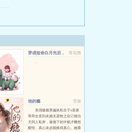
穿成短命白月光后，
青花燃
和反派HE了
...
他的瘾
雪迦
美强惨腹黑偏执私生子x富家
乖乖女直到未婚夫梁牧之在订婚当
天同人私奔，被抛下的许栀才幡然
醒悟，真心未必能换得真心。她看