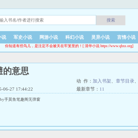
搜索
小说
军史小说
网游小说
科幻小说
灵异小说
言情小说
你知道有些鸟儿，是注定不会被关在牢笼里的！[ 清华小说 https://www.qhxs.org]
避的意思
动 作：
加入书架
、
章节目录
6-27 17:44:22
最新章节：
11
避by手莫鱼笔趣阁无弹窗