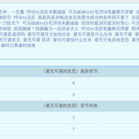
念神，一念魔
悖论by流苏未删减版
可乐妹妹by白毛浮绿笔趣阁无弹窗
烧府宅
悖论by流苏
慕庭风姜岁晚这皇后谁爱当谁当狗皇帝我不要了
容
一刀惊天下
可乐妹妹by白毛浮绿未删减版
容辞封庭深封庭深封景心
可
等啥呢
抢我姻缘？我躺赢当一品诰命夫人
悖论by流苏笔趣阁无弹窗
昭
可避是成语吗
避无可避甘之如饴出处
避无可避是什么生肖
避无可避
无可避英文
避无可避 英语
避无可避指什么生肖
避无可免是啥意思
避
、
秦时记事秦时姬衡
《避无可避的意思》最新章节
9
5
《避无可避的意思》章节列表
3
7