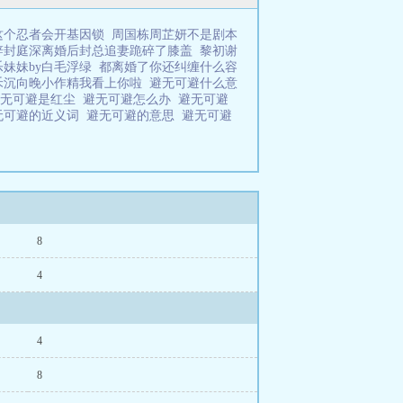
这个忍者会开基因锁
周国栋周芷妍不是剧本
辞封庭深离婚后封总追妻跪碎了膝盖
黎初谢
乐妹妹by白毛浮绿
都离婚了你还纠缠什么容
禾沉向晚小作精我看上你啦
避无可避什么意
避无可避是红尘
避无可避怎么办
避无可避
无可避的近义词
避无可避的意思
避无可避
8
4
4
8