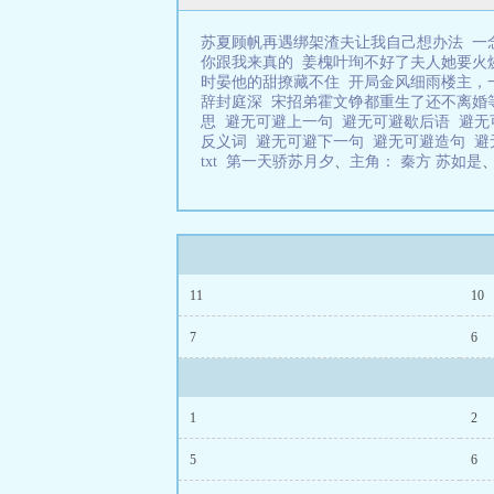
苏夏顾帆再遇绑架渣夫让我自己想办法
一
你跟我来真的
姜槐叶珣不好了夫人她要火
时晏他的甜撩藏不住
开局金风细雨楼主，
辞封庭深
宋招弟霍文铮都重生了还不离婚
思
避无可避上一句
避无可避歇后语
避无
反义词
避无可避下一句
避无可避造句
避
txt
第一天骄苏月夕
、
主角： 秦方 苏如是
11
10
7
6
1
2
5
6