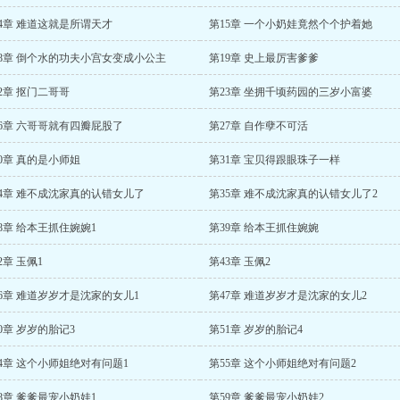
4章 难道这就是所谓天才
第15章 一个小奶娃竟然个个护着她
18章 倒个水的功夫小宫女变成小公主
第19章 史上最厉害爹爹
2章 抠门二哥哥
第23章 坐拥千顷药园的三岁小富婆
26章 六哥哥就有四瓣屁股了
第27章 自作孽不可活
0章 真的是小师姐
第31章 宝贝得跟眼珠子一样
34章 难不成沈家真的认错女儿了
第35章 难不成沈家真的认错女儿了2
8章 给本王抓住婉婉1
第39章 给本王抓住婉婉
2章 玉佩1
第43章 玉佩2
6章 难道岁岁才是沈家的女儿1
第47章 难道岁岁才是沈家的女儿2
0章 岁岁的胎记3
第51章 岁岁的胎记4
4章 这个小师姐绝对有问题1
第55章 这个小师姐绝对有问题2
8章 爹爹最宠小奶娃1
第59章 爹爹最宠小奶娃2