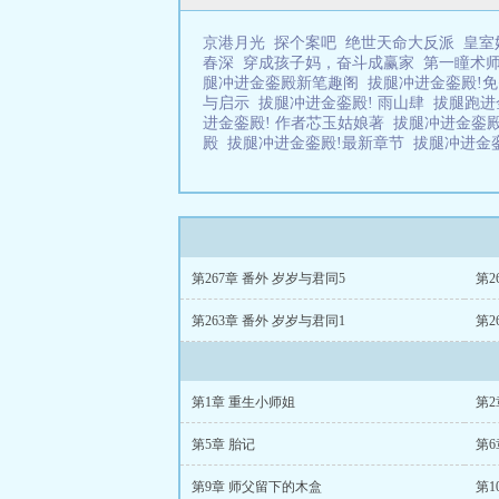
京港月光
探个案吧
绝世天命大反派
皇室
春深
穿成孩子妈，奋斗成赢家
第一瞳术
腿冲进金銮殿新笔趣阁
拔腿冲进金銮殿!
与启示
拔腿冲进金銮殿! 雨山肆
拔腿跑
进金銮殿! 作者芯玉姑娘著
拔腿冲进金銮
殿
拔腿冲进金銮殿!最新章节
拔腿冲进金
第267章 番外 岁岁与君同5
第2
第263章 番外 岁岁与君同1
第2
第1章 重生小师姐
第
第5章 胎记
第6
第9章 师父留下的木盒
第1