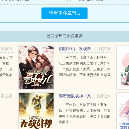
查看更多章节...
已完结热门小说推荐
犹鱼丝
刚刚下山，发现自
九月梦醉
己多了个宝贝女儿要换肾
长女，京
三年前，徐漠下山执行任务，
。前世，
却没想到体内的火毒发作，意外和
故，二房
一个女人发生了关系。三年后，徐
惜毁她名
漠听从师命，下山迎娶绝世女总裁
的榻上，
却发现自己竟然有一个女儿在等着
雀。重生
换肾...
...
王不在家
都市无敌战神（又
我不是z
名：逍遥战神）
五年前，被陷害入狱！五年
后，他荣耀归来，天下权势，尽握
手中！我所失去的，终会千百倍的
拿回来！...