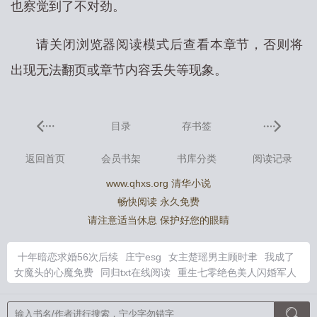
也察觉到了不对劲。
请关闭浏览器阅读模式后查看本章节，否则将
出现无法翻页或章节内容丢失等现象。
目录
存书签
返回首页
会员书架
书库分类
阅读记录
www.qhxs.org 清华小说
畅快阅读 永久免费
请注意适当休息 保护好您的眼睛
十年暗恋求婚56次后续
庄宁esg
女主楚瑶男主顾时聿
我成了
女魔头的心魔免费
同归txt在线阅读
重生七零绝色美人闪婚军人
野翻天
庄宁宇家庭生活详情
手下都是大佬的
庄易霖
庄宁宇
庄宁宁
十年暗恋一场空后续剧情
我在远古养崽崽免费阅读
惩