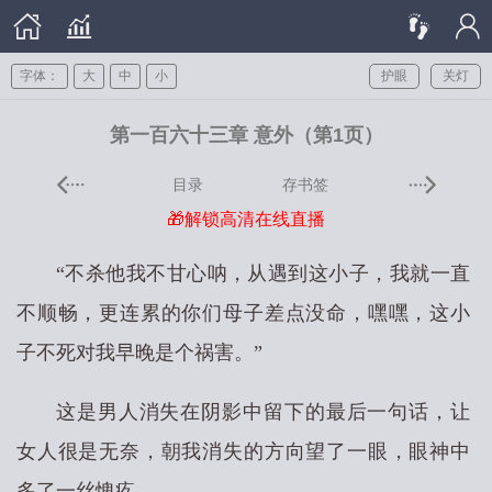
字体：
大
中
小
护眼
关灯
第一百六十三章 意外（第1页）
目录
存书签
🎁解锁高清在线直播
“不杀他我不甘心呐，从遇到这小子，我就一直
不顺畅，更连累的你们母子差点没命，嘿嘿，这小
子不死对我早晚是个祸害。”
这是男人消失在阴影中留下的最后一句话，让
女人很是无奈，朝我消失的方向望了一眼，眼神中
多了一丝愧疚。