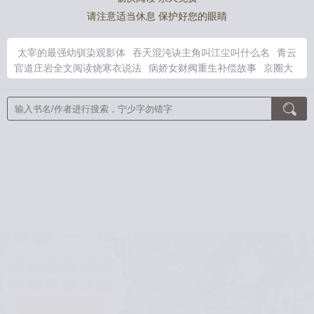
请注意适当休息 保护好您的眼睛
太宰的最强幼驯染观影体
吞天混沌诀主角叫江尘叫什么名
青云
官道庄岩全文阅读烧寒衣说法
病娇女财阀重生补偿故事
京圈大
佬重生被贬后逆袭全集免费
少玄衣
江尘吞天混沌诀书精英中文
网
重生后京圈太子又宠又撩演员表
被流放的这两年 更新时间
雾非雾的寓意是什么
重生后被京圈太子爷追着宠
重生病娇女财
阀柳如烟
什么叫逆序
分手后我成了他掌中宝短剧
被流放者笔趣
阁书库
重生后成全家团宠动画
今年有没有啊
很贵的游戏
江尘
混沌吞天鼎
作为太宰的幼驯染每天都在头痛笔趣阁
大秦：始皇
诈死，我登基而上！
你和我的距离隔着星星
灾厄之帝界
剑问九
州
闪婚后，我首富夫人身份被曝光了
判罪之剑蕾艾茉娜
假千金
空间通兽世，渣哥个个悔断肠
赎罪者
奇蛋的替身使者
魅羽活
佛
幼辰传
渣爹蠢兄护后娘，今生全部火葬场
绝世永恒剑神
二
婚嫁律政大佬，前夫孤独终老了
病弱美人在恐怖游戏艰难求生
X
星际直播：荒星变成桃花源
步战骑士劳伦斯的赎罪之旅
妻女被
欺，我背棺出世，埋葬众生
农门悍媳有空间，嫁猎户被宠不停
苏萩