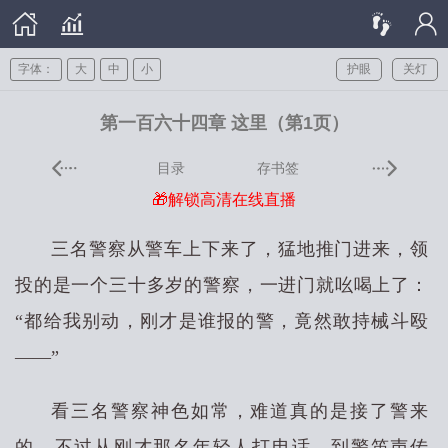
字体：
大
中
小
护眼
关灯
第一百六十四章 这里（第1页）
目录
存书签
🎁解锁高清在线直播
三名警察从警车上下来了，猛地推门进来，领
投的是一个三十多岁的警察，一进门就吆喝上了：
“都给我别动，刚才是谁报的警，竟然敢持械斗殴
——”
看三名警察神色如常，难道真的是接了警来
的，不过从刚才那名年轻人打电话，到警笛声传