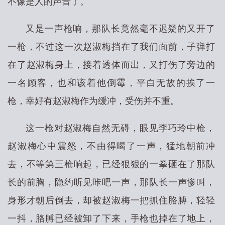
不像是人的声音了。
又是一声枪响，那队长竟然毫不迟疑的又开了
一枪，不过这一次赵淑梅挡在了我们面前，子弹打
在了赵淑梅身上，接着透体而出，又打伤了旁边的
一名顾客，也和该着他倒霉，平白无故的挨了一
枪，幸好有赵淑梅作为缓冲，受伤并不重。
这一枪对赵淑梅自然无碍，眼见李巧玲中枪，
赵淑梅心中震怒，不由得喝了一声，猛地朝前冲
去，不等第三枪响起，已经狠狠的一拳砸在了那队
长的前胸，隐约听见咔吧一声，那队长一声惨叫，
身形才朝后倒去，却被赵淑梅一把抓住胳膊，轻轻
一抖，胳膊已经被卸了下来，手枪也掉在了地上，