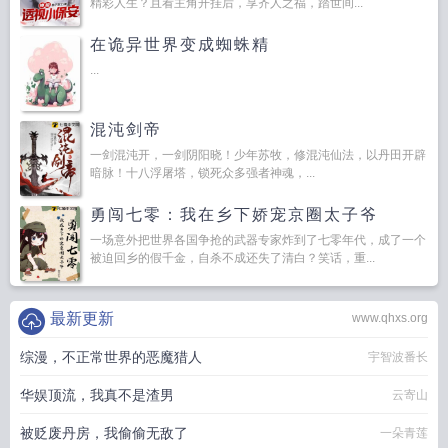
精彩人生？且看主角开挂后，享齐人之福，踏世间...
在诡异世界变成蜘蛛精
...
混沌剑帝
一剑混沌开，一剑阴阳晓！少年苏牧，修混沌仙法，以丹田开辟
暗脉！十八浮屠塔，锁死众多强者神魂，...
勇闯七零：我在乡下娇宠京圈太子爷
一场意外把世界各国争抢的武器专家炸到了七零年代，成了一个
被迫回乡的假千金，自杀不成还失了清白？笑话，重...
最新更新
www.qhxs.org
综漫，不正常世界的恶魔猎人
宇智波番长
华娱顶流，我真不是渣男
云寄山
被贬废丹房，我偷偷无敌了
一朵青莲