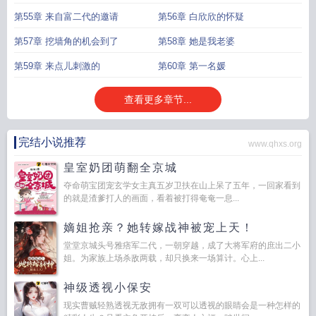
第55章 来自富二代的邀请
第56章 白欣欣的怀疑
第57章 挖墙角的机会到了
第58章 她是我老婆
第59章 来点儿刺激的
第60章 第一名媛
查看更多章节...
完结小说推荐
www.qhxs.org
皇室奶团萌翻全京城
夺命萌宝团宠玄学女主真五岁卫扶在山上呆了五年，一回家看到
的就是渣爹打人的画面，看着被打得奄奄一息...
嫡姐抢亲？她转嫁战神被宠上天！
堂堂京城头号雅痞军二代，一朝穿越，成了大将军府的庶出二小
姐。为家族上场杀敌两载，却只换来一场算计。心上...
神级透视小保安
现实曹贼轻熟透视无敌拥有一双可以透视的眼睛会是一种怎样的