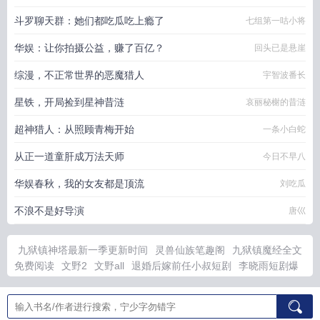
斗罗聊天群：她们都吃瓜吃上瘾了
七组第一咕小将
华娱：让你拍摄公益，赚了百亿？
回头已是悬崖
综漫，不正常世界的恶魔猎人
宇智波番长
星铁，开局捡到星神昔涟
哀丽秘榭的昔涟
超神猎人：从照顾青梅开始
一条小白蛇
从正一道童肝成万法天师
今日不早八
华娱春秋，我的女友都是顶流
刘吃瓜
不浪不是好导演
唐巛
九狱镇神塔最新一季更新时间
灵兽仙族笔趣阁
九狱镇魔经全文
免费阅读
文野2
文野all
退婚后嫁前任小叔短剧
李晓雨短剧爆
笑片段
刻骨是哪里
仙尊的灵猫
豪门前男友非要当爸爸TXT最新
章
退婚后他后悔了
灵兽天尊
刻骨 歌曲
姜妍个人简介
文野主
角
文野同人晋江文学城
重生摄政王的甜宠妻
豪门前男友非要当