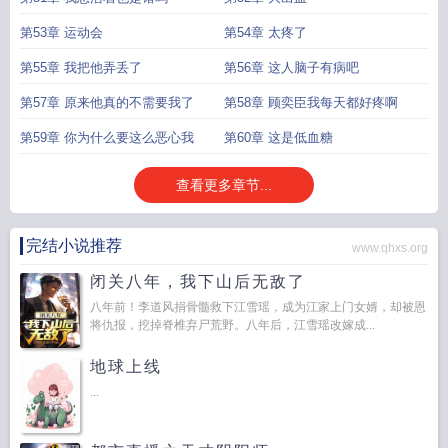
第53章 运动会
第54章 太疼了
第55章 我把他弄丢了
第56章 这人脑子有病吧
第57章 原来他真的不需要我了
第58章 顾奕臣我每天都好疼啊
第59章 你为什么要这么恶心我
第60章 这是低血糖
查看更多章节...
完结小说推荐
www.qhxs.org
闭关八年，我下山后无敌了
八年前！李道风捐骨髓救下江雪瑶，成为江家上门女婿，却被恩
将仇报，挖掉脊椎弃尸荒野。八年后，江雪瑶改嫁成...
地球上线
...