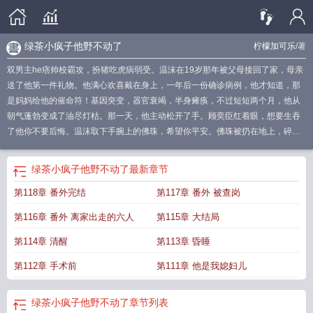
绿茶小疯子他野不动了
柠檬加可乐
/著
双男主he痞帅校霸攻，扮猪吃虎病弱受。温沫在19岁那年被父母接回了家，母亲
送了他第一件礼物。他满心欢喜戴在身上，一年后一份确诊病例，他才知道，那
是妈妈给他的催命符！基因突变，器官衰竭，半身瘫痪，不过短短两个月，他从
朝气蓬勃变成了油尽灯枯。那一天，他主动松开了手。顾奕臣红着眼，想要生吞
了他你不要后悔。温沫取下手腕上的佛珠，希望你平安。佛珠被扔在地上，碎开
两颗十月，全国运动会，顾奕臣名利双收，打破五千米长跑记录，在满堂喝彩
中，有人匿名送上一份礼物。两颗碎掉的佛珠，以及一封讣告十月十号，安乡墓
绿茶小疯子他野不动了
最新章节
园，特邀顾奕臣先生出席温沫先生下葬仪式
绿茶小o
绿茶小疯子他野不动了讲的
第118章 番外完结
第117章 番外 被查岗
什么
绿茶小疯子他野不动了盘
小绿茶gl
绿茶小疯子他野不动了TXT
绿茶小疯子
他野不动了 柠檬加可乐
绿茶疯批攻小妈攻
绿茶小男
小绿茶全文
绿茶小疯子他
第116章 番外 离家出走的六人
第115章 大结局
野不动了免费
绿茶小疯子他野不动了免费阅读
绿茶小男友全文免费阅读
小绿茶
番外
绿茶小疯子他野不动了百度
绿茶小nan友把我攻了[穿书
小绿茶免费
绿茶
第114章 清醒
第113章 昏睡
小疯子他野不动了人物关系图
绿茶小疯子他野不动了最新章节更新免费阅读
小
第112章 手术前
第111章 他是我媳妇儿
绿茶晋江
绿茶他不想干了(重生)——上下四方
绿茶小疯子他野不动了by柠檬加
可乐剧透
绿茶疯批攻人设
绿茶小疯子他野不动了最新章节更新内容
小绿茶
by
绿茶疯批男主
绿茶疯批
书名 小绿茶
绿茶小疯子他野不动了by柠檬加可乐作
绿茶小疯子他野不动了
章节列表