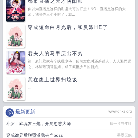
都市直播之天才阴阳师
你以为直播是这样的谢谢大哥的打赏！NO！直播是这样的大
师，我等你三个小时了，就...
穿成短命白月光后，和反派HE了
...
君夫人的马甲层出不穷
第一豪门君家有个疯批少爷，传闻发疯时还杀过人，人人避而远
之。林星瑶顶替堂姐，成了疯批少爷的新娘。...
我在废土世界扫垃圾
...
最新更新
www.qhxs.org
斗罗：武魂罗三炮，开局忽悠大师
拾一片当年叶
穿成诡异后联盟派我去当boss
墨墨无痕