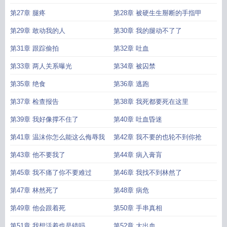
第27章 腿疼
第28章 被硬生生掰断的手指甲
第29章 敢动我的人
第30章 我的腿动不了了
第31章 跟踪偷拍
第32章 吐血
第33章 两人关系曝光
第34章 被囚禁
第35章 绝食
第36章 逃跑
第37章 检查报告
第38章 我死都要死在这里
第39章 我好像撑不住了
第40章 吐血昏迷
第41章 温沫你怎么能这么侮辱我
第42章 我不要的也轮不到你抢
第43章 他不要我了
第44章 病入膏肓
第45章 我不痛了你不要难过
第46章 我找不到林然了
第47章 林然死了
第48章 病危
第49章 他会跟着死
第50章 手串真相
第51章 我想活着也是错吗
第52章 大出血