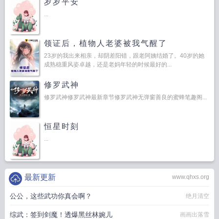
岁岁平安
...
领证后，植物人老婆被我气醒了
23岁的我出来相亲，却阴差阳错，跟老阿姨结婚了。40岁的她
成熟稳重风姿卓越，还是老妈年轻的时候最好的...
修罗武神
修罗武神修罗武神最新章节修罗武神无弹窗善良的蜜蜂笔趣阁...
恒星时刻
...
最新更新
www.qhxs.org
公公，这些武功你真会啊？
绝月清空
综武：签到剑魔！透爆黑丝林婉儿
画画出落雪