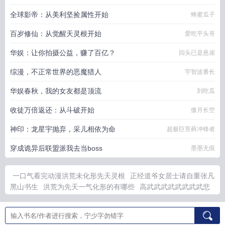
全球影帝：从美利坚捡属性开始
蜂蜜瓜子
百岁修仙：从觉醒天灵根开始
爱吃平头哥
华娱：让你拍摄公益，赚了百亿？
回头已是悬崖
综漫，不正常世界的恶魔猎人
宇智波番长
华娱春秋，我的女友都是顶流
刘吃瓜
收徒万倍返还：从斗破开始
傲月长空
神印：龙星宇抛弃，采儿相依为命
超极巨苔藓冲锋者
穿成诡异后联盟派我去当boss
墨墨无痕
一口气看完动漫洪荒未化形先天灵根
正经道爷女居士请自重张凡
黑山书生
洪荒为先天一气化形的有哪些
高武武武武武武武武悲
伤的狗
心尖炙热
黑龙骑士
实力很强
心尖炽爱
唐禹和谢秋瞳
在多少章在一起
顶级掠食者的章数分布
洪荒造化之气化形陈源
东晋第一女魔头唐禹834章
咸鱼外室躺平日常TXT最新章节列表