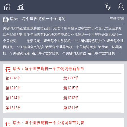
诸天：每个世界随机一个关键词
守梦原
/著
关键词欠揍正能量威胁孟德征服天选君子影帝侠义效率世界小欢喜天龙流金岁月
四合院僵尸世界少年派去有风的地方梦华录白小凡每到一个世界就会随机获得一
个关键词。 激活关键…
诸天每个世界随机一个关键词篱笆好文学
诸天每个世
界随机一个关键词全文阅读
诸天每个世界随机一个关键词免费
诸天每个世界随
机一个关键词无错
诸天每个世界随机一个关键词无防盗
诸天每个世界随机一个
关键词守梦原
诸天每个世界随机一个关键词 TXT 实时智能回复
诸天每个世界随
机一个关键词免费阅读
诸天每个世界随机一个关键词全文
诸天每个世界随机一
诸天：每个世界随机一个关键词
最新章节
个关键词笔趣
诸天每个世界随机一个关键词libahao
诸天每个世界随机一个关键
第1218节
第1217节
词笔趣阁
诸天每个世界随机一个关键词 守梦原
诸天每个世界随机一个关键
词
诸天每个世界随机一个关键词起点
诸天每个世界随机一个关键词篱笆好
诸天
第1216节
第1215节
每个世界随机一个关键词TXT
诸天每个世界随机一个关键词 最新章节 无弹窗
诸
天每个世界随机一个关键词篱笆
诸天每个世界随机一个关键词篱笆好文学网
第1214节
第1213节
第1212节
第1211节
诸天：每个世界随机一个关键词
章节列表