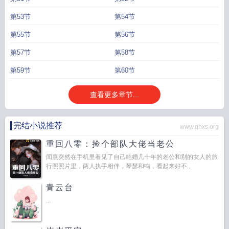
第53节
第54节
第55节
第56节
第57节
第58节
第59节
第60节
查看更多章节...
完结小说推荐
www.qhxs.org
重回八零：捡个部队大佬当老公
闻熹突然在手机里看见了自己结婚几十年的老公和别的女人的旅
行照照片里，两人执手相伴，琴瑟和鸣，看起来好不...
青云台
...