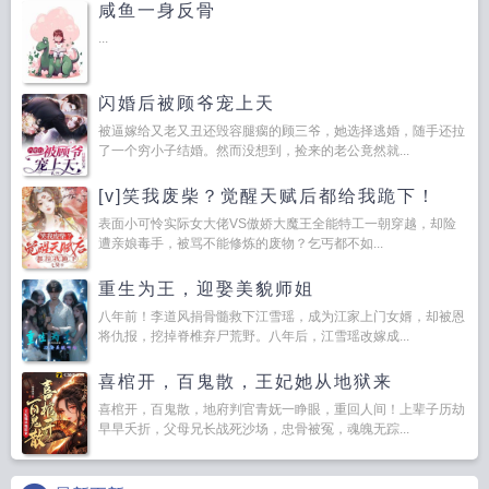
咸鱼一身反骨
...
闪婚后被顾爷宠上天
被逼嫁给又老又丑还毁容腿瘸的顾三爷，她选择逃婚，随手还拉
了一个穷小子结婚。然而没想到，捡来的老公竟然就...
[v]笑我废柴？觉醒天赋后都给我跪下！
表面小可怜实际女大佬VS傲娇大魔王全能特工一朝穿越，却险
遭亲娘毒手，被骂不能修炼的废物？乞丐都不如...
重生为王，迎娶美貌师姐
八年前！李道风捐骨髓救下江雪瑶，成为江家上门女婿，却被恩
将仇报，挖掉脊椎弃尸荒野。八年后，江雪瑶改嫁成...
喜棺开，百鬼散，王妃她从地狱来
喜棺开，百鬼散，地府判官青妩一睁眼，重回人间！上辈子历劫
早早夭折，父母兄长战死沙场，忠骨被冤，魂魄无踪...