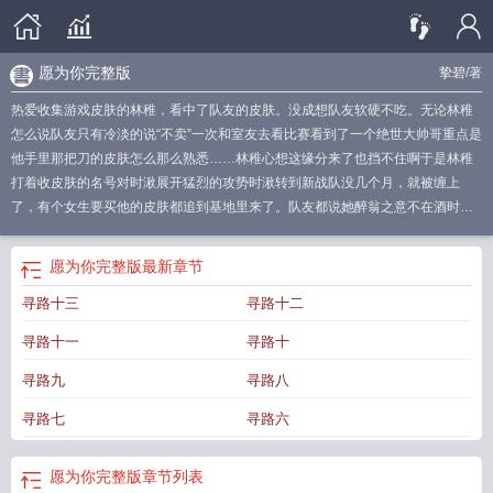
愿为你完整版
挚碧
/著
热爱收集游戏皮肤的林稚，看中了队友的皮肤。没成想队友软硬不吃。无论林稚
怎么说队友只有冷淡的说“不卖”一次和室友去看比赛看到了一个绝世大帅哥重点是
他手里那把刀的皮肤怎么那么熟悉……林稚心想这缘分来了也挡不住啊于是林稚
打着收皮肤的名号对时湫展开猛烈的攻势时湫转到新战队没几个月，就被缠上
了，有个女生要买他的皮肤都追到基地里来了。队友都说她醉翁之意不在酒时湫
对此十分冷淡，如果她表明态度他就拒绝但在慢慢相处中时湫也喜欢上了林稚。
正等一切尘埃落定后和林稚表白可他联系不到林稚了。再次见到她，她在一家公
愿为你完整版
最新章节
司做策划，而她负责的正好是他的战队。时湫见到3年未见的林稚，看到她没心没
寻路十三
寻路十二
肺的过着她的生活，还装不认识他。时湫发誓要好好“折磨折磨”她……林稚觉得没
有比她更悲惨的人了吧，前男友是甲方。这日子是没法过下去了……阳光明媚少
寻路十一
寻路十
女＆口嫌体正直的冷漠电竞少年
愿为你摘星
愿为你歌词
愿为你 歌词
愿为你韩
国
愿为你 电影
歌曲愿为你
电影愿为你
愿为你免费
愿生命为你
愿为你完整
寻路九
寻路八
版
愿为你伴奏
韩剧愿为你
愿为你免费观看
愿为你观看
愿为你图片
愿为你电
寻路七
寻路六
影
愿为你王菲
愿为你舞蹈
愿为你在线
歌曲 愿为你
为你所愿
愿为你这首
歌
愿为你纯音乐
愿为你词曲
愿为你 歌曲
愿为你歌曲
男声版愿为你
愿为你放
下
愿为你完整版
章节列表