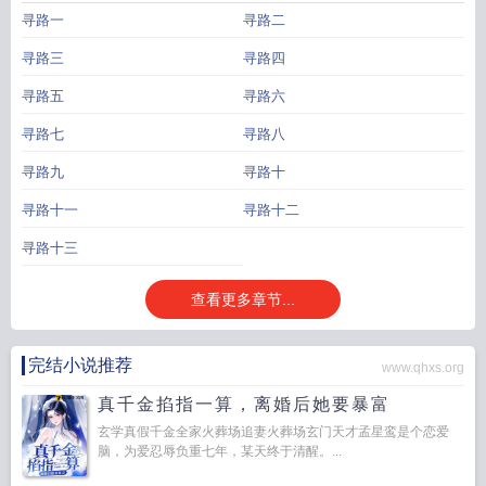
寻路一
寻路二
寻路三
寻路四
寻路五
寻路六
寻路七
寻路八
寻路九
寻路十
寻路十一
寻路十二
寻路十三
查看更多章节...
完结小说推荐
www.qhxs.org
真千金掐指一算，离婚后她要暴富
玄学真假千金全家火葬场追妻火葬场玄门天才孟星鸾是个恋爱
脑，为爱忍辱负重七年，某天终于清醒。...