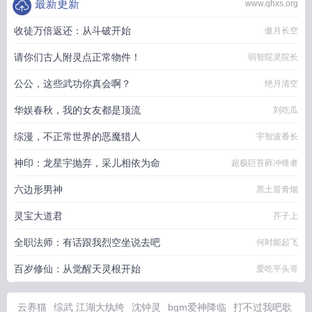
最新更新
www.qhxs.org
收徒万倍返还：从斗破开始
傲月长空
请你们古人附灵点正常物件！
弱智院灵院长
公公，这些武功你真会啊？
绝月清空
华娱春秋，我的女友都是顶流
刘吃瓜
综漫，不正常世界的恶魔猎人
宇智波番长
神印：龙星宇抛弃，采儿相依为命
超极巨苔藓冲锋者
六边形男神
黑土冒青烟
灵宝大道君
芥子上
全职法师：有话跟我烈空坐说去吧
何时能起飞
百岁修仙：从觉醒天灵根开始
爱吃平头哥
云养猫
综武 江湖大纨绔
沈钟灵
bgm爱神降临
打不过我吧歌