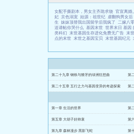
女配手撕剧本，男女主齐跪求饶
官宣离婚
妃
京色溺宠
始源：祖世纪
虐翻狗男女后
生
妹妹顶替我出国留学后我疯了
二嫁八
送请帖你哭什么
基因末世
世界末日 基因
类科幻
末世基因生存进化免费无广告
末
点的末世
末世之基因宝贝
末世基因纪元
第二十九章 钢铁与獠牙的绿洲狂想曲
第
第二十五章 五行之力与基因变异的奇迹探索
第
第一章 生活的世界
第
第五章 大胡子好帅衰
第
第九章 森林漫步 黑影飞蛇
第