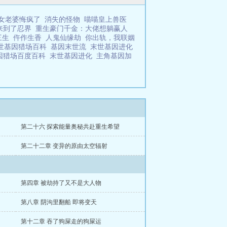
女老婆悔疯了
消失的怪物
喵喵皇上兽医
来到了忍界
重生豪门千金：大佬想躺赢人
三生
仵作生香
人鬼仙缘劫
你出轨，我联姻
世基因猎场百科
基因末世流
末世基因进化
因猎场百度百科
末世基因进化
主角基因加
第二十六 探索能量奥秘共赴重生希望
第二十二章 变异的原由太空辐射
第四章 被劫持了又不是大人物
第八章 阴沟里翻船 即将变天
第十二章 吞了狗屎走的狗屎运