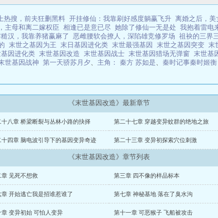
上热搜，前夫狂删黑料
开挂修仙：我靠刷好感度躺赢飞升
离婚之后，美
，主母和离二嫁权臣
相逢已是意已尽
她除了修仙一无是处
我抱着雷电
零糙汉，我靠养猪赢麻了
恶雌腰软会撩人，深陷雄竞修罗场
祖袂的三界
 的
末世之基因为王
末日基因进化类
末世最强基因
末世之基因突变
末
世基因进化类
末世基因改造
末世基因战士
末世基因猎场无弹窗
末世基
末世基因战神
第一天骄苏月夕
、
主角： 秦方 苏如是
、
秦时记事秦时姬衡
《末世基因改造》最新章节
二十八章 桥梁断裂与丛林小路的抉择
第二十七章 穿越变异蚊群的绝地之旅
二十四章 脑电波引导下的基因变异奇迹
第二十三章 变异初探索穴位刺激
《末世基因改造》章节列表
二章 见死不想救
第三章 四不像的样品标本
六章 开始逃亡我是招谁惹谁了
第七章 神秘基地 落在了臭水沟
十章 变异初始 可怕人变异
第十一章 可恶猴子 飞船被攻击