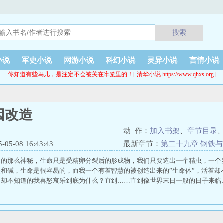
搜索
小说
军史小说
网游小说
科幻小说
灵异小说
言情小说
你知道有些鸟儿，是注定不会被关在牢笼里的！[ 清华小说 https://www.qhxs.org]
因改造
动 作：
加入书架
、
章节目录
5-08 16:43:43
最新章节：
第二十九章 钢铁
象的那么神秘，生命只是受精卵分裂后的形成物，我们只要造出一个精虫，一个
酸和碱，生命是很容易的，而我一个有着智慧的被创造出来的”生命体”，活着却
，却不知道的我喜怒哀乐到底为什么？直到……直到像世界末日一般的日子来临