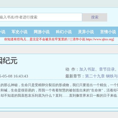
搜索
小说
军史小说
网游小说
科幻小说
灵异小说
言情小说
你知道有些鸟儿，是注定不会被关在牢笼里的！[ 清华小说 https://www.qhxs.org]
因纪元
动 作：
加入书架
、
章节目录
5-08 16:43:43
最新章节：
第二十九章 钢铁
象的那么神秘，生命只是受精卵分裂后的形成物，我们只要造出一个精虫，一个
酸和碱，生命是很容易的，而我一个有着智慧的被创造出来的”生命体”，活着却
，却不知道的我喜怒哀乐到底为什么？直到……直到像世界末日一般的日子来临