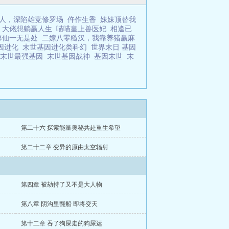
人，深陷雄竞修罗场
仵作生香
妹妹顶替我
：大佬想躺赢人生
喵喵皇上兽医妃
相逢已
修仙一无是处
二嫁八零糙汉，我靠养猪赢麻
因进化
末世基因进化类科幻
世界末日 基因
末世最强基因
末世基因战神
基因末世
末
第二十六 探索能量奥秘共赴重生希望
第二十二章 变异的原由太空辐射
第四章 被劫持了又不是大人物
第八章 阴沟里翻船 即将变天
第十二章 吞了狗屎走的狗屎运