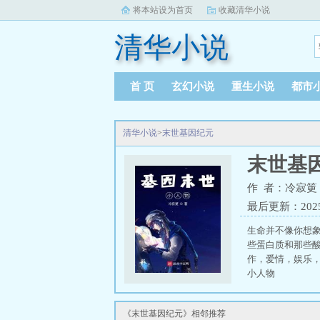
将本站设为首页
收藏清华小说
清华小说
首 页
玄幻小说
重生小说
都市
清华小说
>
末世基因纪元
末世基
作 者：冷寂筻
最后更新：2025-0
生命并不像你想
些蛋白质和那些
作，爱情，娱乐
小人物
《末世基因纪元》相邻推荐