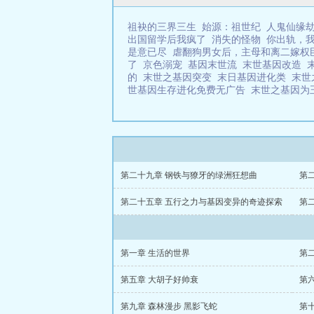
祖袂的三界三生
始源：祖世纪
人鬼仙缘
出国留学后我疯了
消失的怪物
你出轨，
是意已尽
虐翻狗男女后，主母和离二嫁权
了
京色溺宠
基因末世流
末世基因改造
的
末世之基因突变
末日基因进化类
末世
世基因生存进化免费无广告
末世之基因
第二十九章 钢铁与獠牙的绿洲狂想曲
第
第二十五章 五行之力与基因变异的奇迹探索
第
第一章 生活的世界
第
第五章 大胡子好帅衰
第
第九章 森林漫步 黑影飞蛇
第