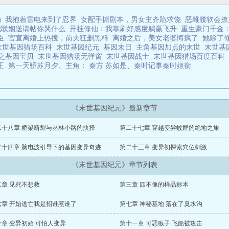
劫
我抱着雷电来到了忍界
女配手撕剧本，男女主齐跪求饶
恶雌腰软会撩
我联姻送请帖你哭什么
开挂修仙：我靠刷好感度躺赢飞升
重生豪门千金
臣
官宣离婚上热搜，前夫狂删黑料
离婚之后，美女老婆悔疯了
她除了
末世基因猎场百科
末世基因纪元
基因末日
主角基因加点的末世
末世基
之基因宝贝
末世基因猎场无弹窗
末世基因战士
末世基因猎场百度百科
为王
第一天骄苏月夕
、
主角： 秦方 苏如是
、
秦时记事秦时姬衡
《末世基因纪元》最新章节
二十八章 桥梁断裂与丛林小路的抉择
第二十七章 穿越变异蚊群的绝地之旅
二十四章 脑电波引导下的基因变异奇迹
第二十三章 变异初探索穴位刺激
《末世基因纪元》章节列表
二章 见死不想救
第三章 四不像的样品标本
六章 开始逃亡我是招谁惹谁了
第七章 神秘基地 落在了臭水沟
十章 变异初始 可怕人变异
第十一章 可恶猴子 飞船被攻击