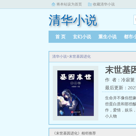
将本站设为首页
收藏清华小说
清华小说
首 页
玄幻小说
重生小说
都市
清华小说
>
末世基因进化
末世基
作 者：冷寂筻
最后更新：2025-0
生命并不像你想
些蛋白质和那些
作，爱情，娱乐
小人物
《末世基因进化》相邻推荐