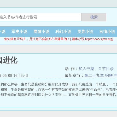
搜索
小说
军史小说
网游小说
科幻小说
灵异小说
言情小说
你知道有些鸟儿，是注定不会被关在牢笼里的！[ 清华小说 https://www.qhxs.org]
因进化
动 作：
加入书架
、
章节目录
5-08 16:43:43
最新章节：
第二十九章 钢铁
象的那么神秘，生命只是受精卵分裂后的形成物，我们只要造出一个精虫，一个
酸和碱，生命是很容易的，而我一个有着智慧的被创造出来的”生命体”，活着却
，却不知道的我喜怒哀乐到底为什么？直到……直到像世界末日一般的日子来临