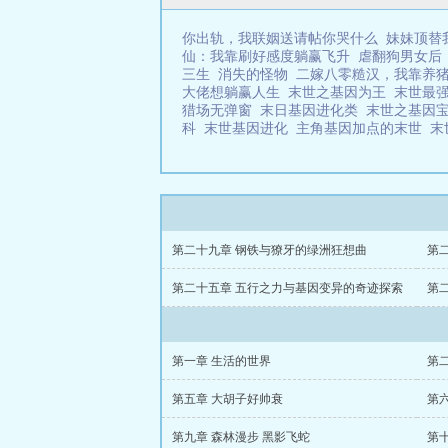
你出轨，我联姻送请帖你哭什么
妹妹顶替
仙：我靠刷好感度躺赢飞升
虐翻狗男女后
三生
消失的怪物
二嫁八零糙汉，我靠养
大佬想躺赢人生
末世之基因为王
末世最
猎场无弹窗
末日基因进化类
末世之基因
科
末世基因进化
主角基因加点的末世
末
第二十九章 钢铁与獠牙的绿洲狂想曲
第
第二十五章 五行之力与基因变异的奇迹探索
第
第一章 生活的世界
第
第五章 大胡子好帅衰
第
第九章 森林漫步 黑影飞蛇
第