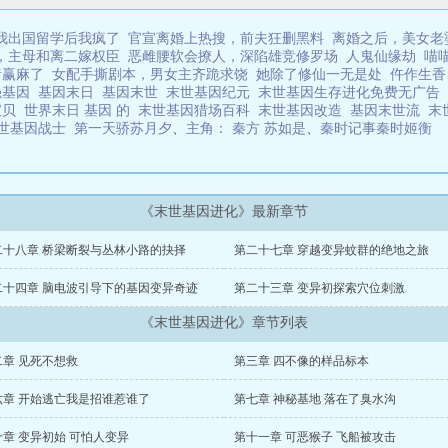
我出国留学后我疯了
官宣离婚上热搜，前夫狂删黑料
离婚之后，美女老
，主母和离二嫁权臣
恶雌腰软会撩人，深陷雄竞修罗场
人鬼仙缘劫
喵
猪赢麻了
女配手撕剧本，男女主齐跪求饶
她除了修仙一无是处
仵作生香
强基因
基因末日
基因末世
末世基因纪元
末世基因生存进化免费无广告
宝贝
世界末日 基因 的
末世基因猎场百科
末世基因改造
基因末世流
末
世基因战士
第一天骄苏月夕
、
主角： 秦方 苏如是
、
秦时记事秦时姬衡
《末世基因进化》最新章节
二十八章 桥梁断裂与丛林小路的抉择
第二十七章 穿越变异蚊群的绝地之旅
二十四章 脑电波引导下的基因变异奇迹
第二十三章 变异初探索穴位刺激
《末世基因进化》章节列表
二章 见死不想救
第三章 四不像的样品标本
六章 开始逃亡我是招谁惹谁了
第七章 神秘基地 落在了臭水沟
十章 变异初始 可怕人变异
第十一章 可恶猴子 飞船被攻击