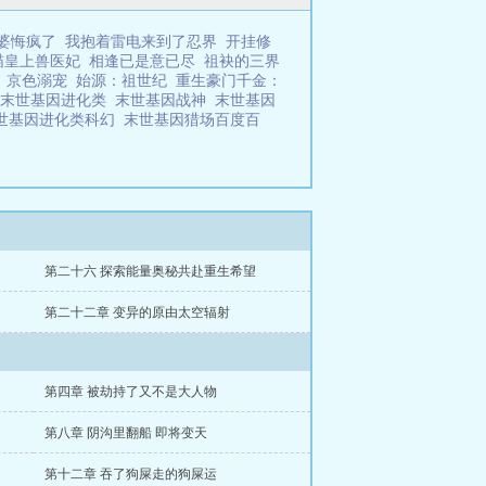
婆悔疯了
我抱着雷电来到了忍界
开挂修
喵皇上兽医妃
相逢已是意已尽
祖袂的三界
京色溺宠
始源：祖世纪
重生豪门千金：
末世基因进化类
末世基因战神
末世基因
世基因进化类科幻
末世基因猎场百度百
第二十六 探索能量奥秘共赴重生希望
第二十二章 变异的原由太空辐射
第四章 被劫持了又不是大人物
第八章 阴沟里翻船 即将变天
第十二章 吞了狗屎走的狗屎运