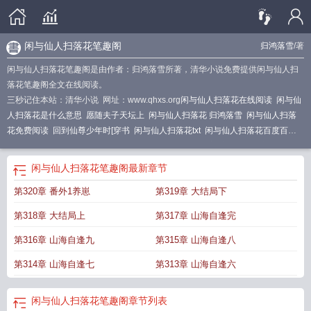
闲与仙人扫落花笔趣阁
归鸿落雪
/著
闲与仙人扫落花笔趣阁是由作者：归鸿落雪所著，清华小说免费提供闲与仙人扫
落花笔趣阁全文在线阅读。
三秒记住本站：清华小说 网址：www.qhxs.org
闲与仙人扫落花在线阅读
闲与仙
人扫落花是什么意思
愿随夫子天坛上
闲与仙人扫落花 归鸿落雪
闲与仙人扫落
花免费阅读
回到仙尊少年时[穿书
闲与仙人扫落花txt
闲与仙人扫落花百度百
科
闲与仙人扫落花全文免费阅读
闲与仙人扫落花txt百度
穿成反派师尊自救手
册
闲与仙人扫落花TXT
闲与仙人扫落花李白
闲与仙人扫落花讲的什么
美人师
闲与仙人扫落花笔趣阁
最新章节
尊他谁都不爱
闲与仙人扫落花笔趣阁
闲与仙人扫落花百度
闲与仙人扫落花好看
第320章 番外1养崽
第319章 大结局下
吗
仙道第一小白脸
闲与仙人扫落花多少字
闲与仙人扫落花归鸿落雪百度
闲与
仙人扫落花by归鸿落雪
闲与仙人扫落花车在哪几章
闲与仙人扫落花 归鸿落雪
第318章 大结局上
第317章 山海自逢完
txt
闲与仙人扫落花完结了吗
闲与仙人扫落花全文阅读
闲与仙人扫落花晋江
闲
与仙人扫落花 归鸿落雪晋江
第316章 山海自逢九
第315章 山海自逢八
第314章 山海自逢七
第313章 山海自逢六
闲与仙人扫落花笔趣阁
章节列表