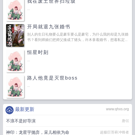
我在废土世界扫垃圾
...
开局就退九张婚书
别人的生日礼物要么是豪车要么是豪宅，为什么我的却是九张婚
书？看到师娘们把师父揍成了猪头，许木拿着婚书，想着私定...
恒星时刻
...
路人他竟是灭世boss
...
最新更新
www.qhxs.org
不浪不是好导演
唐巛
神印：龙星宇抛弃，采儿相依为命
超极巨苔藓冲锋者