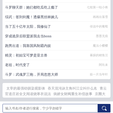
斗罗聊天群：她们都吃瓜吃上瘾了
七组第一咕小将
综武：签到剑魔！透爆黑丝林婉儿
画画出落雪
当了五十亿年太阳，我修仙了
传说中的葡萄
穿成诡异后联盟派我去当boss
墨墨无痕
跑男出道：我靠国风制霸内娱
魔法小樱樱
精灵：初始宝可梦是亚古兽
暴躁的鲤鱼汪
老祖，时代变了
阿玖未
斗罗：武魂罗三炮，开局忽悠大师
拾一片当年叶
太宰的最强幼驯染观影体
吞天混沌诀主角叫江尘叫什么名
青云
官道庄岩全文阅读烧寒衣说法
病娇女财阀重生补偿故事
京圈大
佬重生被贬后逆袭全集免费
少玄衣
江尘吞天混沌诀书精英中文
网
重生后京圈太子又宠又撩演员表
被流放的这两年 更新时间
雾非雾的寓意是什么
重生后被京圈太子爷追着宠
重生病娇女财