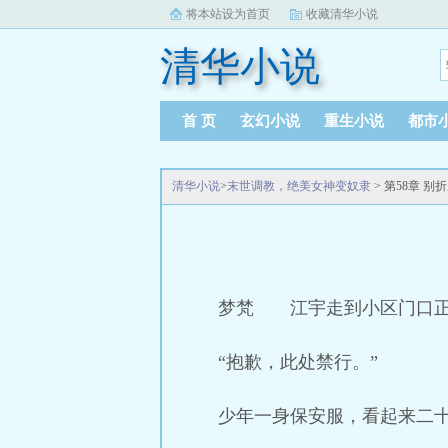
将本站设为首页
收藏清华小说
清华小说
首 页
玄幻小说
重生小说
都市
清华小说
>
末世调教，绝美女神变奴隶
> 第58章 
梦梵 江宇走到小区门口正
“抱歉，此处禁行。”
少年一身保安服，看起来二