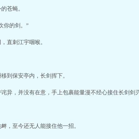
外的苍蝇。
欢你的剑。”
刃，直刺江宇咽喉。
瞬移到保安亭内，长剑挥下。
带诧异，并没有在意，手上包裹能量漫不经心接住长剑剑
。
挑衅，至今还无人能接住他一招。