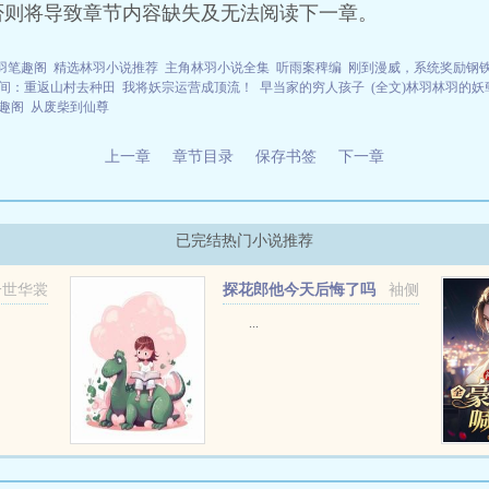
否则将导致章节内容缺失及无法阅读下一章。
羽笔趣阁
精选林羽小说推荐
主角林羽小说全集
听雨案稗编
刚到漫威，系统奖励钢
间：重返山村去种田
我将妖宗运营成顶流！
早当家的穷人孩子
(全文)林羽林羽的妖
趣阁
从废柴到仙尊
上一章
章节目录
保存书签
下一章
已完结热门小说推荐
一世华裳
探花郎他今天后悔了吗
袖侧
...