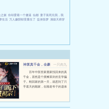
铁之躯
你却爱着一个傻逼
仙都
妻子装死坑我，我
孽生活
万人嫌阴郁受重生了
盐侠惊梦
满级天师穿
神算真千金，全豪
一只肉九
门跪下喊祖宗
百年中医世家鹿家找回来的真
千金，居然是个摆摊算卦的玄学骗
子。刚回家的第一天，就惹到了只
手遮天的顾家，在顾老爷子的遗体
上动手脚。所有人都在惋惜，鹿家
百年清名毁于一旦。可她一命，二
运，三风水样样精通。...