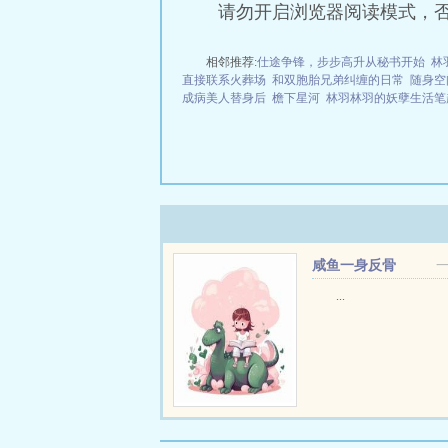
请勿开启浏览器阅读模式，
相邻推荐:
仕途争锋，步步高升从秘书开始
林
直接联系火葬场
和双胞胎兄弟纠缠的日常
随身空
成病美人替身后
檐下星河
林羽林羽的妖孽生活笔
咸鱼一身反骨
...