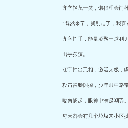
齐辛轻蔑一笑，懒得理会门
“既然来了，就别走了，我喜
齐辛挥手，能量凝聚一道利
出手狠辣。
江宇抽出无相，激活太极，
攻击被躲闪掉，少年眼中略
嘴角扬起，眼神中满是嘲弄
每天都会有几个垃圾来小区