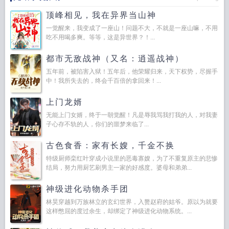
了大秦所看中之地，虽远必伐。
大汉女将军
大汉女侯免费阅读
大汉女侯by峨眉
顶峰相见，我在异界当山神
山猴子
大汉女侯天幕番外全集
大汉女侯by峨眉山猴子全文阅读
大汉女侯番
一觉醒来，我变成了一座山！问题不大，不就是一座山嘛，不用
外
大汉女侯峨眉山猴子免费观看
大汉女侯峨眉猴子
大汉女侯晋江
大汉女侯峨
吃不用喝多爽。等等，这是异世界？！...
眉山猴子免费
大汉女侯笔趣阁
大汉女侯天幕番外篇最新章节更新内
大汉女侯番
外百度
大汉女侯百度
大汉女侯番外txt
大汉女副将
大汉女侯峨眉猴子免费观
都市无敌战神（又名：逍遥战神）
看
大汉女侯122番外篇免费阅读全文
大汉侯
大汉女侯番外txt百度
大汉帼国演
五年前，被陷害入狱！五年后，他荣耀归来，天下权势，尽握手
员表
大汉女侯122番外篇
大汉巾帼角色介绍
大汉女侯117
大汉女侯原名
大汉
中！我所失去的，终会千百倍的拿回来！...
的女儿叫什么
大汉帼国电视剧
大汉女侯122
大汉女侯笔趣阁最新章节
大汉女
侯百度txt
大汉王侯
大汉女侯峨眉山猴子
大汉女侯天幕番外
大汉女侯作者峨眉
上门龙婿
山猴子03
大汉女侯txt
大汉女侯TXT
大汉女侯在线阅读
大汉列侯全集
大汉侯
无能上门女婿，终于一朝觉醒！凡是辱我骂我打我的人，对我妻
爷
汉侯 女主
大汉女侯all棠
大汉女侯闻棠全文免费阅读
大汉女侯 峨眉山猴
子心存不轨的人，你们的噩梦来临了...
子
大汉女侯TXT奇书网
大汉女侯峨眉猴子剧情介绍
大汉女侯闻棠
大汉女侯番
外篇在哪看
大汉女郎
大汉女侯番外免费阅读
大汉列侯
大汉女侯番外篇免费阅
古色食香：家有长嫂，千金不换
读
特级厨师栾红叶穿成小说里的恶毒寡嫂，为了不重复原主的悲惨
结局，努力用厨艺刷男主一家的好感度。婆母和弟弟...
神级进化动物杀手团
林昊穿越到万族林立的玄幻世界，入赘赵府的姑爷。原以为就要
这样憋屈的度过余生，却绑定了神级进化动物系统。...